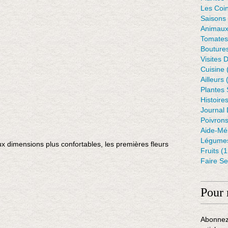
Les Coin
Saisons
Animaux
Tomates
Bouture
Visites 
Cuisine
Ailleurs
(
Plantes
Histoire
Journal 
Poivron
Aide-Mé
Légumes
ux dimensions plus confortables, les premières fleurs
Fruits
(1
Faire S
Pour 
Abonnez