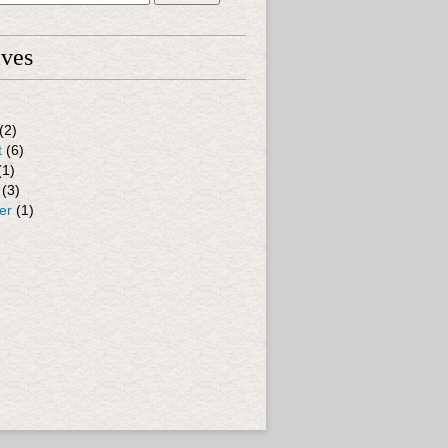
ives
(2)
t
(6)
(1)
(3)
er
(1)