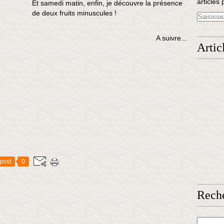
articles 
Et samedi matin, enfin, je découvre la présence
de deux fruits minuscules !
A suivre...
Artic
post
0
Rech