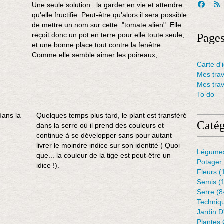
Une seule solution : la garder en vie et attendre
qu'elle fructifie. Peut-être qu'alors il sera possible
de mettre un nom sur cette "tomate alien". Elle
reçoit donc un pot en terre pour elle toute seule,
Page
et une bonne place tout contre la fenêtre.
Comme elle semble aimer les poireaux,
Carte d'i
Mes tra
Mes tra
To do
Quelques temps plus tard, le plant est transféré
Catég
dans la serre où il prend des couleurs et
continue à se développer sans pour autant
livrer le moindre indice sur son identité ( Quoi
Légume
que... la couleur de la tige est peut-être un
Potager
idice !).
Fleurs
(
Semis
(
Serre
(8
Techniq
Jardin 
Plantes 