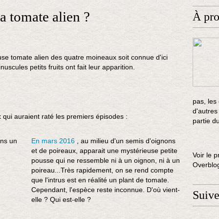
la tomate alien ?
À pr
meuse tomate alien des quatre moineaux soit connue d'ici
scules petits fruits ont fait leur apparition.
pas, les
d'autres
qui auraient raté les premiers épisodes :
partie d
En mars 2016
, au milieu d'un semis d'oignons
et de poireaux, apparait une mystérieuse petite
Voir le p
pousse qui ne ressemble ni à un oignon, ni à un
Overblo
poireau...Très rapidement, on se rend compte
que l'intrus est en réalité un plant de tomate.
Cependant, l'espèce reste inconnue. D'où vient-
Suiv
elle ? Qui est-elle ?