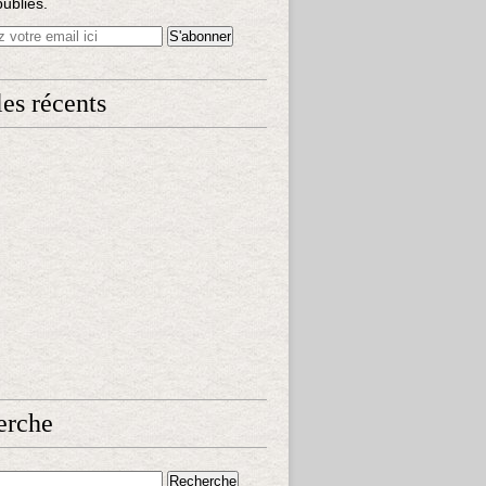
publiés.
les récents
erche