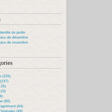
s
dentité du jardin
vaux de décembre
vaux de novembre
ories
s
(225)
(137)
125)
123)
4)
ue
(80)
D'agrément
(64)
Originales
(49)