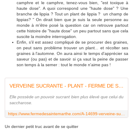
camphre et le camphre, tenez-vous bien, "est toxique à
haute dose". A quoi correspond une "haute dose" ? Une
branche de lippia ? Tout un plant de lippia ? un champ de
lippias? " On dirait bien que je suis la seule personne au
monde à m'être posé la question car on retrouve partout
cette histoire de "haute dose" un peu partout sans que cela
suscite la moindre interrogation.
Enfin, s'il est assez compliqué de se procurer des graines,
on peut sans problème trouver un plant... et récolter ses
graines à l'automne. On aura ainsi le temps d'apprécier sa
saveur (ou pas) et de savoir si ça vaut la peine de passer
son temps à la semer : tout le monde n'aime pas !
VERVEINE SUCRANTE - PLANT - FERME DE SAINTE MARTHE
Elle possède un pouvoir sucrant bien plus élevé que celui du
saccharose.
https://www.fermedesaintemarthe.com/A-14699-verveine-sucrante-plant.aspx
Un dernier petit truc avant de se quitter