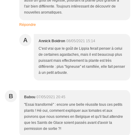
aussi un goût de réglisse, pourtant la plante plus grande a
l'air bien différente. Toujours intéressant de découvrir de
nouvelles aromatiques.
Répondre
A
Annick Boidron
08/05/2021 15:14
C'est vrai que le goût de Lippia ferait penser à celui
de certaines agastaches, mais il est beaucoup plus
puissant mais effectivement la plante est très
différente : plus "ligneuse" et ramifiée, elle fait penser
à un petit arbuste.
B
Babou
07/05/2021 20:45
"Essai transformé" : encore une belle réussite tous ces petits
plants ! Hé oui, comment expliquer aux tomates et aux
poivrons que nous sommes en Belgique et qu'il faut attendre
que les Saints de Glace soient passés avant d'avoir la
permission de sortie ?!