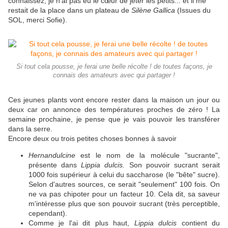
connaissez, je n'ai pas eu le cœur de jeter les petits... et il me
restait de la place dans un plateau de
Silène Gallica
(Issues du
SOL, merci Sofie).
Si tout cela pousse, je ferai une belle récolte ! de toutes façons, je
connais des amateurs avec qui partager !
Ces jeunes plants vont encore rester dans la maison un jour ou
deux car on annonce des températures proches de zéro ! La
semaine prochaine, je pense que je vais pouvoir les transférer
dans la serre.
Encore deux ou trois petites choses bonnes à savoir
H
ernandulcine
est le nom de la molécule "sucrante",
présente dans
Lippia dulcis.
Son pouvoir sucrant serait
1000 fois supérieur à celui du saccharose (le "bête" sucre).
Selon d'autres sources, ce serait "seulement" 100 fois. On
ne va pas chipoter pour un facteur 10. Cela dit, sa saveur
m'intéresse plus que son pouvoir sucrant (très perceptible,
cependant).
Comme je l'ai dit plus haut,
Lippia dulcis
contient du