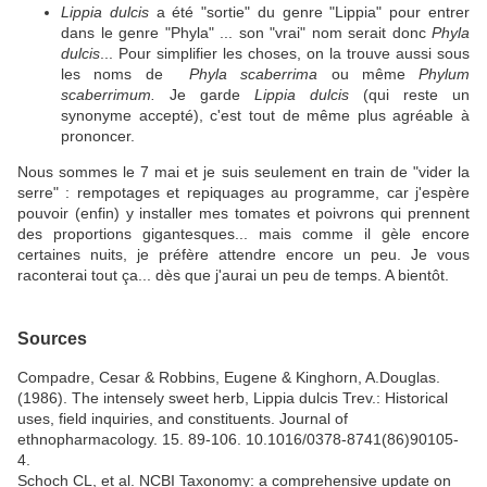
Lippia dulcis
a été "sortie" du genre "Lippia" pour entrer
dans le genre "Phyla" ... son "vrai" nom serait donc
Phyla
dulcis
... Pour simplifier les choses, on la trouve aussi sous
les noms de
Phyla scaberrima
ou même
Phylum
scaberrimum.
Je garde
Lippia dulcis
(qui reste un
synonyme accepté), c'est tout de même plus agréable à
prononcer.
Nous sommes le 7 mai et je suis seulement en train de "vider la
serre" : rempotages et repiquages au programme, car j'espère
pouvoir (enfin) y installer mes tomates et poivrons qui prennent
des proportions gigantesques... mais comme il gèle encore
certaines nuits, je préfère attendre encore un peu. Je vous
raconterai tout ça... dès que j'aurai un peu de temps. A bientôt.
Sources
Compadre, Cesar & Robbins, Eugene & Kinghorn, A.Douglas.
(1986). The intensely sweet herb, Lippia dulcis Trev.: Historical
uses, field inquiries, and constituents. Journal of
ethnopharmacology. 15. 89-106. 10.1016/0378-8741(86)90105-
4.
Schoch CL, et al. NCBI Taxonomy: a comprehensive update on