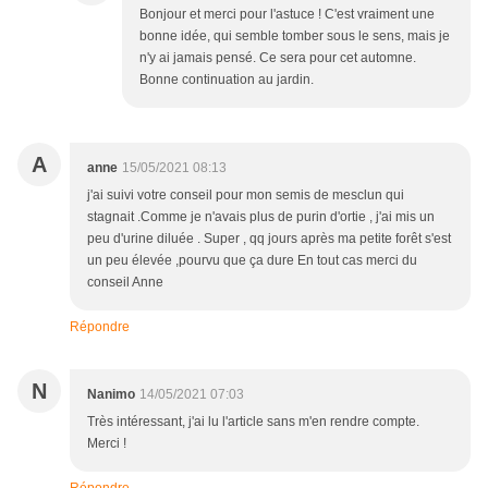
Bonjour et merci pour l'astuce ! C'est vraiment une
bonne idée, qui semble tomber sous le sens, mais je
n'y ai jamais pensé. Ce sera pour cet automne.
Bonne continuation au jardin.
A
anne
15/05/2021 08:13
j'ai suivi votre conseil pour mon semis de mesclun qui
stagnait .Comme je n'avais plus de purin d'ortie , j'ai mis un
peu d'urine diluée . Super , qq jours après ma petite forêt s'est
un peu élevée ,pourvu que ça dure En tout cas merci du
conseil Anne
Répondre
N
Nanimo
14/05/2021 07:03
Très intéressant, j'ai lu l'article sans m'en rendre compte.
Merci !
Répondre