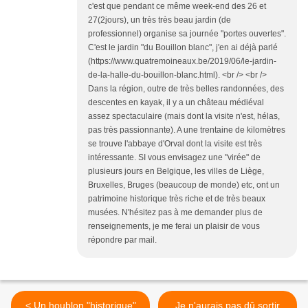
c'est que pendant ce même week-end des 26 et
27(2jours), un très très beau jardin (de
professionnel) organise sa journée "portes ouvertes".
C'est le jardin "du Bouillon blanc", j'en ai déjà parlé
(https://www.quatremoineaux.be/2019/06/le-jardin-
de-la-halle-du-bouillon-blanc.html). <br /> <br />
Dans la région, outre de très belles randonnées, des
descentes en kayak, il y a un château médiéval
assez spectaculaire (mais dont la visite n'est, hélas,
pas très passionnante). A une trentaine de kilomètres
se trouve l'abbaye d'Orval dont la visite est très
intéressante. SI vous envisagez une "virée" de
plusieurs jours en Belgique, les villes de Liège,
Bruxelles, Bruges (beaucoup de monde) etc, ont un
patrimoine historique très riche et de très beaux
musées. N'hésitez pas à me demander plus de
renseignements, je me ferai un plaisir de vous
répondre par mail.
< Un houblon "historique"
Je n'aurais pas dû sortir