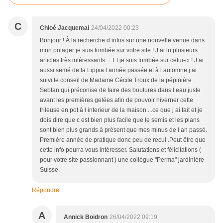
C
Chloé Jacquemai
24/04/2022 00:23
Bonjour ! À la recherche d infos sur une nouvelle venue dans
mon potager je suis tombée sur votre site ! J ai lu plusieurs
articles très intéressants.... Et je suis tombée sur celui-ci ! J ai
aussi semé de la Lippia l année passée et à l automne j ai
suivi le conseil de Madame Cécile Troux de la pépinière
Sebtan qui préconise de faire des boutures dans l eau juste
avant les premières gelées afin de pouvoir hiverner cette
frileuse en pot à l interieur de la maison....ce que j ai fait et je
dois dire que c est bien plus facile que le semis et les plans
sont bien plus grands à présent que mes minus de l an passé.
Première année de pratique donc peu de recul .Peut être que
cette info pourra vous intéresser. Salutations et félicitations (
pour votre site passionnant ) une collègue "Perma" jardinière
Suisse.
Répondre
A
Annick Boidron
26/04/2022 09:19