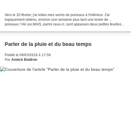
Vers le 20 février, j'ai refais mes semis de poireaux à l'intérieur. J'ai
logiquement obtenu, environ une semaine plus tard une levée de ...
poireaux ! Hé oui.MAIS, parmi ceux-ci, sont apparues deux petites feuilles
qui me faisaient furieusement penser...
Parler de la pluie et du beau temps
Publié le 09/03/2016 à 17:56
Par
Annick Boidron