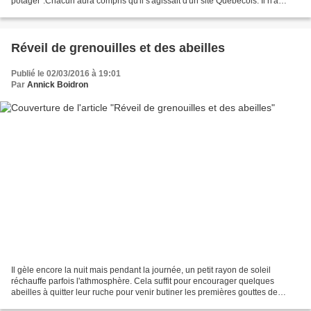
potager".Chacun aura compris qu'il s'agissait d'un site Québécois. Il n'a
malheureusement plus été mis à jour depuis...
Réveil de grenouilles et des abeilles
Publié le 02/03/2016 à 19:01
Par
Annick Boidron
Il gèle encore la nuit mais pendant la journée, un petit rayon de soleil
réchauffe parfois l'athmosphère. Cela suffit pour encourager quelques
abeilles à quitter leur ruche pour venir butiner les premières gouttes de
nectar et récolter un peu de pollen....