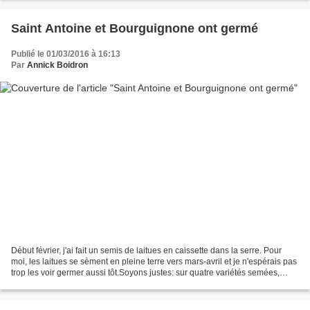
Saint Antoine et Bourguignone ont germé
Publié le 01/03/2016 à 16:13
Par
Annick Boidron
Début février, j'ai fait un semis de laitues en caissette dans la serre. Pour
moi, les laitues se sèment en pleine terre vers mars-avril et je n'espérais pas
trop les voir germer aussi tôt.Soyons justes: sur quatre variétés semées,
seules deux ont levé....