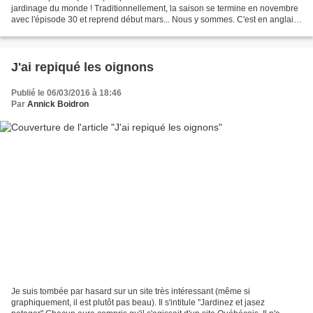
jardinage du monde ! Traditionnellement, la saison se termine en novembre
avec l'épisode 30 et reprend début mars... Nous y sommes. C'est en anglais,
bien-sûr. Mais un anglais à la...
J'ai repiqué les oignons
Publié le 06/03/2016 à 18:46
Par
Annick Boidron
Je suis tombée par hasard sur un site très intéressant (même si
graphiquement, il est plutôt pas beau). Il s'intitule "Jardinez et jasez