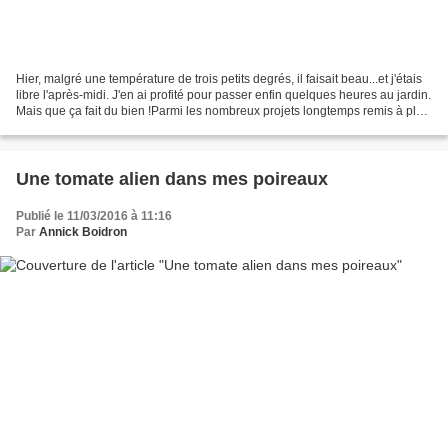
Hier, malgré une température de trois petits degrés, il faisait beau...et j'étais
libre l'après-midi. J'en ai profité pour passer enfin quelques heures au jardin.
Mais que ça fait du bien !Parmi les nombreux projets longtemps remis à plus
tard pour cause...
Une tomate alien dans mes poireaux
Publié le 11/03/2016 à 11:16
Par
Annick Boidron