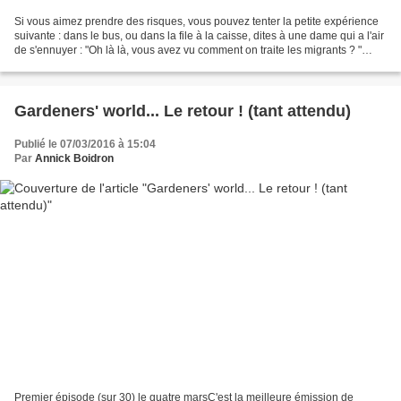
Si vous aimez prendre des risques, vous pouvez tenter la petite expérience
suivante : dans le bus, ou dans la file à la caisse, dites à une dame qui a l'air
de s'ennuyer : "Oh là là, vous avez vu comment on traite les migrants ? "
(C'est un exemple, il...
Gardeners' world... Le retour ! (tant attendu)
Publié le 07/03/2016 à 15:04
Par
Annick Boidron
Premier épisode (sur 30) le quatre marsC'est la meilleure émission de