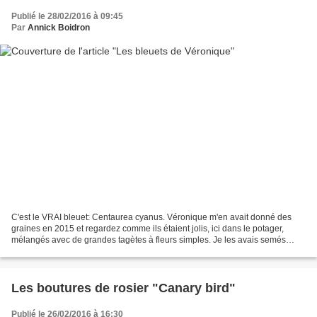
Publié le 28/02/2016 à 09:45
Par
Annick Boidron
C'est le VRAI bleuet: Centaurea cyanus. Véronique m'en avait donné des
graines en 2015 et regardez comme ils étaient jolis, ici dans le potager,
mélangés avec de grandes tagètes à fleurs simples. Je les avais semés
directement en terre vers le mois de...
Les boutures de rosier "Canary bird"
Publié le 26/02/2016 à 16:30