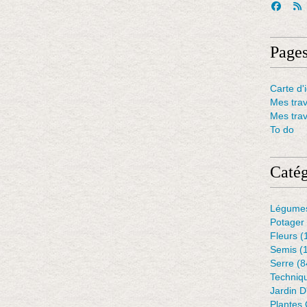
Page
Carte d'i
Mes tra
Mes tra
To do
Catég
Légume
Potager
Fleurs
(
Semis
(
Serre
(8
Techniq
Jardin 
Plantes 