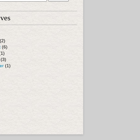
ives
(2)
t
(6)
(1)
(3)
er
(1)