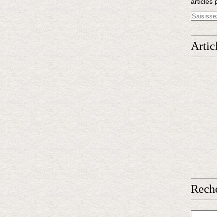
articles 
Artic
Rech