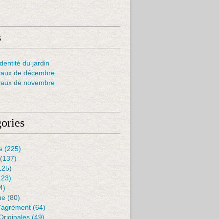
s
dentité du jardin
vaux de décembre
vaux de novembre
ories
s
(225)
(137)
125)
123)
4)
ue
(80)
D'agrément
(64)
Originales
(49)