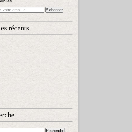
publiés.
les récents
erche