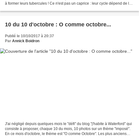
à former leurs tubercules ! Ce n'est pas un caprice : leur cycle dépend de la
longueur du jour...ce qui ne...
10 du 10 d'octobre : O comme octobre...
Publié le 10/10/2017 à 20:37
Par
Annick Boidron
J'ai négligé depuis quelques mois le "défi" du blog "j'habite à Waterford" qui
consiste à proposer, chaque 10 du mois, 10 photos sur un thème "imposé".
En ce mois d'octobre, le thème est "O comme Octobre". Les plus anciens
d'entre nous y verront une allusion...