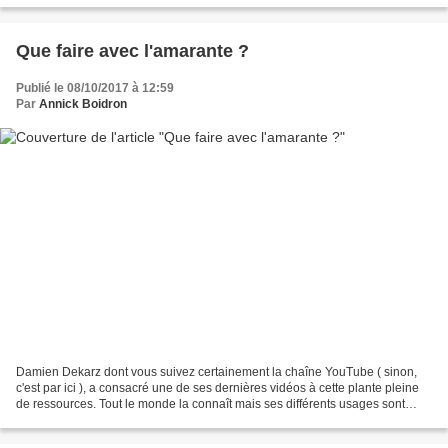
Que faire avec l'amarante ?
Publié le 08/10/2017 à 12:59
Par
Annick Boidron
Damien Dekarz dont vous suivez certainement la chaîne YouTube ( sinon,
c'est par ici ), a consacré une de ses dernières vidéos à cette plante pleine
de ressources. Tout le monde la connaît mais ses différents usages sont
encore méconnus. A tort ! Je vous...