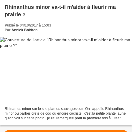
Rhinanthus minor va-t-il m'aider à fleurir ma
prairie ?
Publié le 04/10/2017 à 15:03
Par
Annick Boidron
Rhinantus minor sur le site plantes sauvages.com On l'appelle Rhinanthus
minor ou parfois crête de coq ou encore cocriste : c'est la petite plante jaune
qu'on voit sur cette photo : je l'ai remarquée pour la première fois à Great
Dixter où les jardiniers...