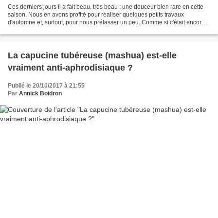
Ces derniers jours il a fait beau, très beau : une douceur bien rare en cette
saison. Nous en avons profité pour réaliser quelques petits travaux
d'automne et, surtout, pour nous prélasser un peu. Comme si c'était encore
l'été. Mais les signes précurseurs...
La capucine tubéreuse (mashua) est-elle
vraiment anti-aphrodisiaque ?
Publié le 20/10/2017 à 21:55
Par
Annick Boidron