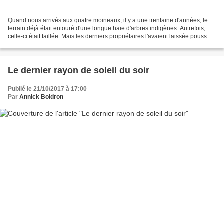
Quand nous arrivés aux quatre moineaux, il y a une trentaine d'années, le
terrain déjà était entouré d'une longue haie d'arbres indigènes. Autrefois,
celle-ci était taillée. Mais les derniers propriétaires l'avaient laissée pousser
à sa guise depuis des...
Le dernier rayon de soleil du soir
Publié le 21/10/2017 à 17:00
Par
Annick Boidron