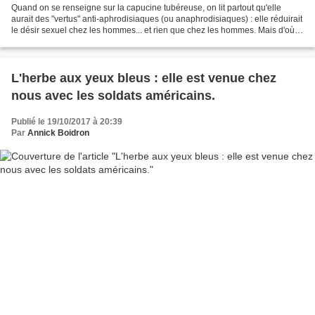
Quand on se renseigne sur la capucine tubéreuse, on lit partout qu'elle
aurait des "vertus" anti-aphrodisiaques (ou anaphrodisiaques) : elle réduirait
le désir sexuel chez les hommes... et rien que chez les hommes. Mais d'où
vient cette histoire et a-t-elle...
L'herbe aux yeux bleus : elle est venue chez
nous avec les soldats américains.
Publié le 19/10/2017 à 20:39
Par
Annick Boidron