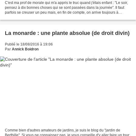
C'est ma prof de morale qui m'a appris le truc quand j'étais enfant : "Le soir,
pensez à dix bonnes choses qui se sont passées dans la journée". Il faut
parfois se creuser un peu mais, en fin de compte, on arrive toujours à
trouver. Aujourd'hui, il fait...
La monarde : une plante absolue (de droit divin)
Publié le 18/08/2016 à 19:06
Par
Annick Boidron
Comme bien d'autres amateurs de jardins, je suis le blog du "jardin de
Berthille". Si vous ne connaissez pas, je vous conseille d'y aller faire un tour.