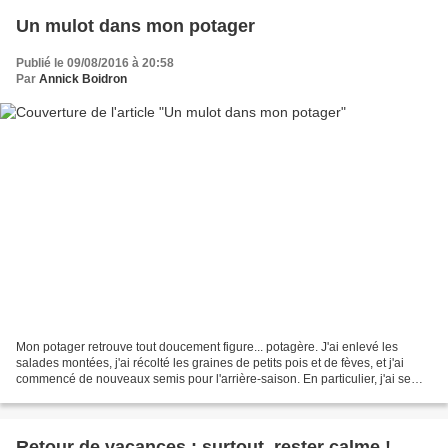
Un mulot dans mon potager
Publié le 09/08/2016 à 20:58
Par
Annick Boidron
Mon potager retrouve tout doucement figure... potagère. J'ai enlevé les
salades montées, j'ai récolté les graines de petits pois et de fèves, et j'ai
commencé de nouveaux semis pour l'arrière-saison. En particulier, j'ai semé
des bettes "à feuilles"....
Retour de vacances : surtout, rester calme !