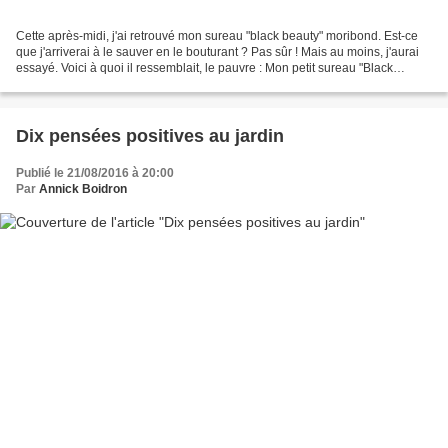
Cette après-midi, j'ai retrouvé mon sureau "black beauty" moribond. Est-ce
que j'arriverai à le sauver en le bouturant ? Pas sûr ! Mais au moins, j'aurai
essayé. Voici à quoi il ressemblait, le pauvre : Mon petit sureau "Black
Beauty" à deux doigts du...
Dix pensées positives au jardin
Publié le 21/08/2016 à 20:00
Par
Annick Boidron