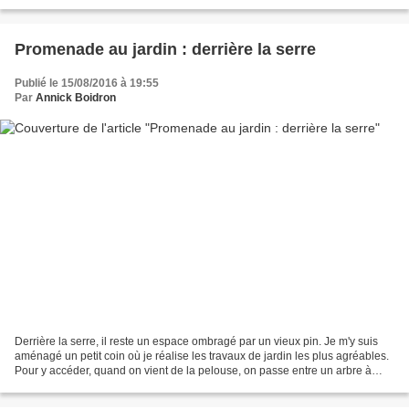
vogue. Comme tout le monde, même...
Promenade au jardin : derrière la serre
Publié le 15/08/2016 à 19:55
Par
Annick Boidron
Derrière la serre, il reste un espace ombragé par un vieux pin. Je m'y suis
aménagé un petit coin où je réalise les travaux de jardin les plus agréables.
Pour y accéder, quand on vient de la pelouse, on passe entre un arbre à
faisans (à droite) et le...