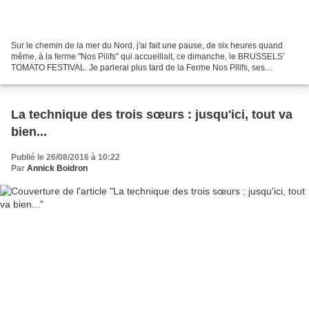
Sur le chemin de la mer du Nord, j'ai fait une pause, de six heures quand
même, à la ferme "Nos Pilifs" qui accueillait, ce dimanche, le BRUSSELS’
TOMATO FESTIVAL. Je parlerai plus tard de la Ferme Nos Pilifs, ses
potagers, son épicerie et son projet...
La technique des trois sœurs : jusqu'ici, tout va
bien...
Publié le 26/08/2016 à 10:22
Par
Annick Boidron