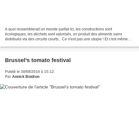
A quoi ressemblerait un monde parfait Ici, les constructions sont
écologiques, les déchets sont valorisés, on produit des aliments sains
distribués via des circuits courts... Ce n'est pas une utopie ! Et c'est même
encore plus que ça : 140 personnes souffrant...
Brussel’s tomato festival
Publié le 30/08/2016 à 15:12
Par
Annick Boidron