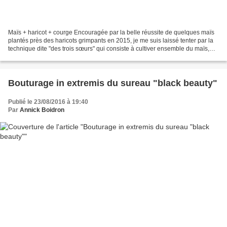
Maïs + haricot + courge Encouragée par la belle réussite de quelques maïs
plantés près des haricots grimpants en 2015, je me suis laissé tenter par la
technique dite "des trois sœurs" qui consiste à cultiver ensemble du maïs,
des haricots grimpants et...
Bouturage in extremis du sureau "black beauty"
Publié le 23/08/2016 à 19:40
Par
Annick Boidron