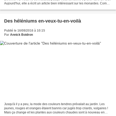
Aujourd'hui, elle a écrit un article bien intéressant sur les monardes. Comme
je n'ai aucun scrupule...
Des héléniums en-veux-tu-en-voilà
Publié le 16/08/2016 à 10:15
Par
Annick Boidron
Jusqu'à il y a peu, la mode des couleurs tendres prévalait au jardin. Les
jaunes, rouges et oranges étaient bannis car jugés trop criards, vulgaires !
Mais ça change et les plantes aux couleurs chaudes sont à nouveau en