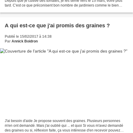
Depuis que je cultive des tomates, je les sème vers le 15 mars, voire plus
tard. C'est ce que préconisent bon nombre de jardiniers comme le bien
connu (et excellent) Damien Dekartz...
A qui est-ce que j'ai promis des graines ?
Publié le 15/02/2017 à 14:38
Par
Annick Boidron
J'ai besoin d'aide Je propose souvent des graines. Plusieurs personnes
m'en ont demandé. Mais j'ai oublié qui ... et quoi Si vous m'avez demandé
des graines ou si, réflexion faite, ça vous intéresse d'en recevoir pouvez