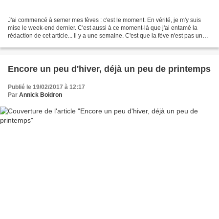
J'ai commencé à semer mes fèves : c'est le moment. En vérité, je m'y suis
mise le week-end dernier. C'est aussi à ce moment-là que j'ai entamé la
rédaction de cet article... il y a une semaine. C'est que la fève n'est pas un
légume banal : il y en a des...
Encore un peu d'hiver, déjà un peu de printemps
Publié le 19/02/2017 à 12:17
Par
Annick Boidron