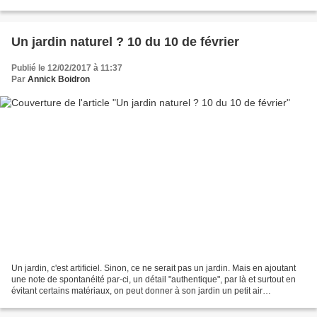
vous m'aider et me rappeler, soit...
Un jardin naturel ? 10 du 10 de février
Publié le 12/02/2017 à 11:37
Par
Annick Boidron
Un jardin, c'est artificiel. Sinon, ce ne serait pas un jardin. Mais en ajoutant
une note de spontanéité par-ci, un détail "authentique", par là et surtout en
évitant certains matériaux, on peut donner à son jardin un petit air
sauvageon et indiscipliné...