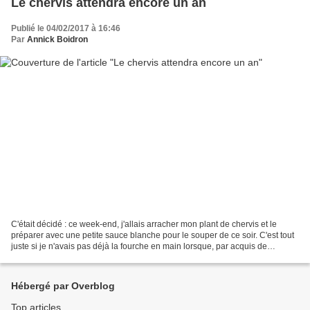
Le chervis attendra encore un an
Publié le 04/02/2017 à 16:46
Par
Annick Boidron
C'était décidé : ce week-end, j'allais arracher mon plant de chervis et le
préparer avec une petite sauce blanche pour le souper de ce soir. C'est tout
juste si je n'avais pas déjà la fourche en main lorsque, par acquis de
conscience, je suis allée voir...
Hébergé par Overblog
Top articles