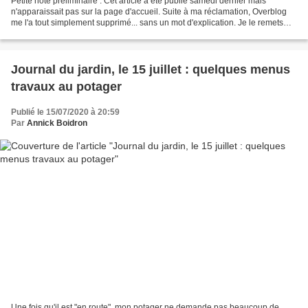
Petite note préliminaire : Cet article a été publié samedi dernier mais
n'apparaissait pas sur la page d'accueil. Suite à ma réclamation, Overblog
me l'a tout simplement supprimé... sans un mot d'explication. Je le remets
donc en ligne ! Hier, je n'ai...
Journal du jardin, le 15 juillet : quelques menus
travaux au potager
Publié le 15/07/2020 à 20:59
Par
Annick Boidron
Une fois qu'il est "en route", mon potager ne demande pas beaucoup de