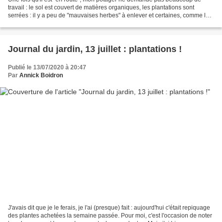
travail : le sol est couvert de matières organiques, les plantations sont
serrées : il y a peu de "mauvaises herbes" à enlever et certaines, comme le
mouron blanc sont même les bienvenues...
Journal du jardin, 13 juillet : plantations !
Publié le 13/07/2020 à 20:47
Par
Annick Boidron
J'avais dit que je le ferais, je l'ai (presque) fait : aujourd'hui c'était repiquage
des plantes achetées la semaine passée. Pour moi, c'est l'occasion de noter