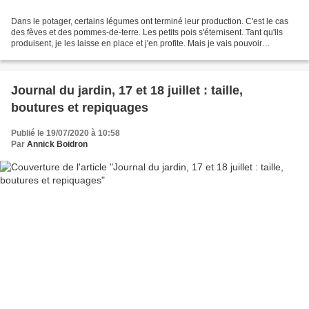
Dans le potager, certains légumes ont terminé leur production. C'est le cas
des fèves et des pommes-de-terre. Les petits pois s'éternisent. Tant qu'ils
produisent, je les laisse en place et j'en profite. Mais je vais pouvoir
récupérer un peu d'espace....
Journal du jardin, 17 et 18 juillet : taille,
boutures et repiquages
Publié le 19/07/2020 à 10:58
Par
Annick Boidron