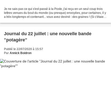
Je ne sais pas ce qui s'est passé à la Poste, j'ai reçu en un seul coup trois
lettres venues du bout du monde (ou presque) envoyées, pour certaines, il y
a très longtemps et contenant... vous avez deviné : des graines ! (Si c'étaient
des mots d'amour,...
Journal du 22 juillet : une nouvelle bande
"potagère"
Publié le 22/07/2020 à 15:57
Par
Annick Boidron