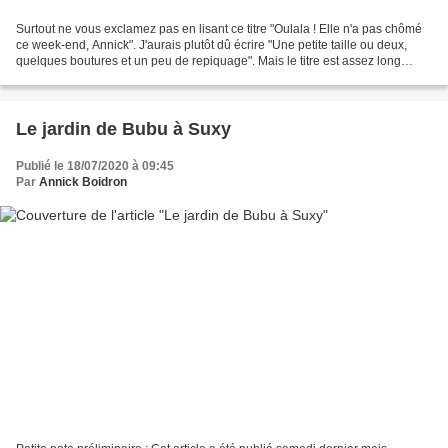
Surtout ne vous exclamez pas en lisant ce titre "Oulala ! Elle n'a pas chômé
ce week-end, Annick". J'aurais plutôt dû écrire "Une petite taille ou deux,
quelques boutures et un peu de repiquage". Mais le titre est assez long
comme ça. J'ai quand même...
Le jardin de Bubu à Suxy
Publié le 18/07/2020 à 09:45
Par
Annick Boidron