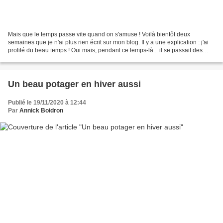
Mais que le temps passe vite quand on s'amuse ! Voilà bientôt deux
semaines que je n'ai plus rien écrit sur mon blog. Il y a une explication : j'ai
profité du beau temps ! Oui mais, pendant ce temps-là... il se passait des
choses dans le jardin : D'abord,...
Un beau potager en hiver aussi
Publié le 19/11/2020 à 12:44
Par
Annick Boidron