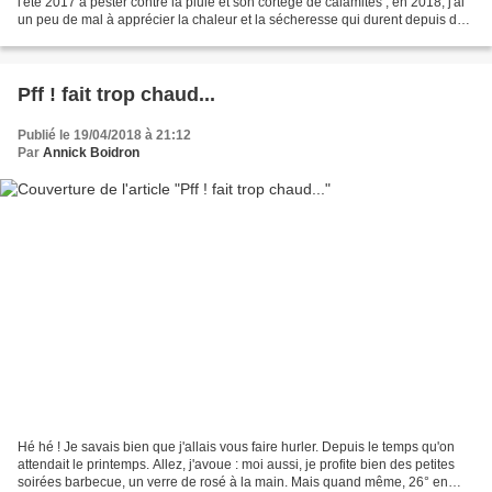
l'été 2017 à pester contre la pluie et son cortège de calamités ; en 2018, j'ai
un peu de mal à apprécier la chaleur et la sécheresse qui durent depuis des
semaines. C'est...
Pff ! fait trop chaud...
Publié le 19/04/2018 à 21:12
Par
Annick Boidron
Hé hé ! Je savais bien que j'allais vous faire hurler. Depuis le temps qu'on
attendait le printemps. Allez, j'avoue : moi aussi, je profite bien des petites
soirées barbecue, un verre de rosé à la main. Mais quand même, 26° en