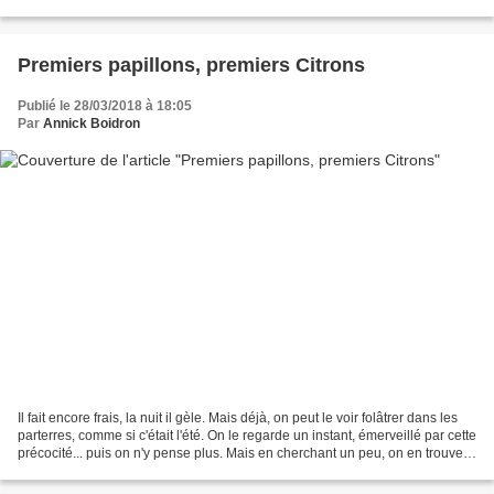
avril, c'est du jamais vu....
Premiers papillons, premiers Citrons
Publié le 28/03/2018 à 18:05
Par
Annick Boidron
Il fait encore frais, la nuit il gèle. Mais déjà, on peut le voir folâtrer dans les
parterres, comme si c'était l'été. On le regarde un instant, émerveillé par cette
précocité... puis on n'y pense plus. Mais en cherchant un peu, on en trouve
des histoires...