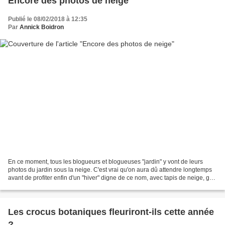
Encore des photos de neige
Publié le 08/02/2018 à 12:35
Par
Annick Boidron
En ce moment, tous les blogueurs et blogueuses "jardin" y vont de leurs
photos du jardin sous la neige. C'est vrai qu'on aura dû attendre longtemps
avant de profiter enfin d'un "hiver" digne de ce nom, avec tapis de neige, gel
et soleil ! C'est génial,...
Les crocus botaniques fleuriront-ils cette année
?