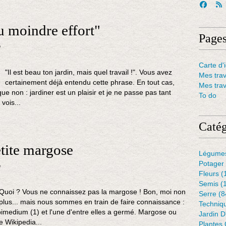
u moindre effort"
Page
n
Carte d'i
"Il est beau ton jardin, mais quel travail !". Vous avez
Mes tra
certainement déjà entendu cette phrase. En tout cas,
Mes tra
ue non : jardiner est un plaisir et je ne passe pas tant
To do
vois...
Catég
etite margose
Légume
Potager
n
Fleurs
(
Semis
(
Quoi ? Vous ne connaissez pas la margose ! Bon, moi non
Serre
(8
plus... mais nous sommes en train de faire connaissance :
Techniq
pimedium (1) et l'une d'entre elles a germé. Margose ou
Jardin 
 Wikipedia...
Plantes 