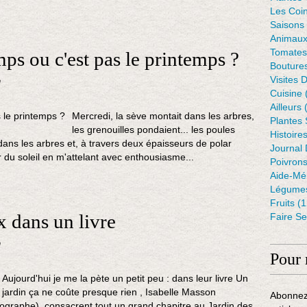
Les Coin
Saisons
Animaux
Tomates
emps ou c'est pas le printemps ?
Bouture
Visites 
n
Cuisine
Ailleurs
(
Mercredi, la sève montait dans les arbres,
Plantes
les grenouilles pondaient... les poules
Histoire
ans les arbres et, à travers deux épaisseurs de polar
Journal 
 du soleil en m'attelant avec enthousiasme...
Poivron
Aide-Mé
Légumes
Fruits
(1
 dans un livre
Faire S
n
Pour 
Aujourd'hui je me la pète un petit peu : dans leur livre Un
jardin ça ne coûte presque rien , Isabelle Masson
Abonnez
tographe), consacrent tout un grand chapitre au Jardin des