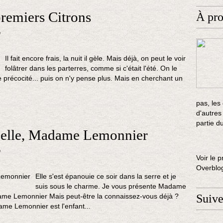
premiers Citrons
À pr
n
Il fait encore frais, la nuit il gèle. Mais déjà, on peut le voir
folâtrer dans les parterres, comme si c'était l'été. On le
e précocité... puis on n'y pense plus. Mais en cherchant un
pas, les
d'autres
partie d
belle, Madame Lemonnier
n
Voir le p
Overblo
Elle s'est épanouie ce soir dans la serre et je
suis sous le charme. Je vous présente Madame
ame Lemonnier Mais peut-être la connaissez-vous déjà ?
Suiv
dame Lemonnier est l'enfant...