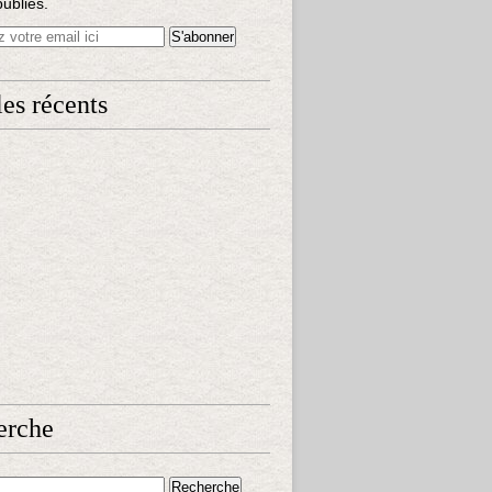
publiés.
les récents
erche