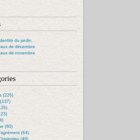
s
dentité du jardin
vaux de décembre
vaux de novembre
ories
s
(225)
(137)
125)
123)
4)
ue
(80)
D'agrément
(64)
Originales
(49)