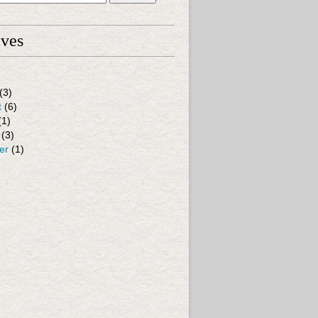
ives
(3)
t
(6)
(1)
(3)
er
(1)