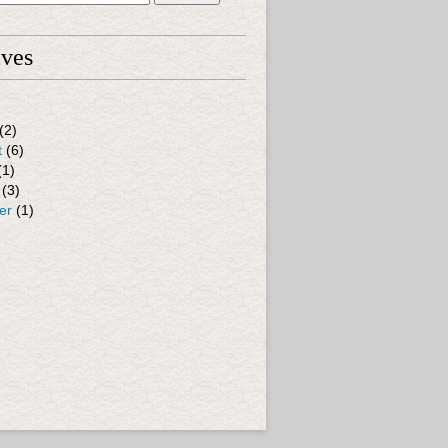
ives
(2)
t
(6)
(1)
(3)
er
(1)