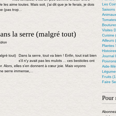
Les Coin
les aime toutes. Mais soit, j'ai dit que je le ferais, je dois
Saisons
e (pas trop...
Animaux
Tomates
Bouture
Visites 
ans la serre (malgré tout)
Cuisine
Ailleurs
(
idron
Plantes
Histoire
Dans la serre, tout va bien ! Enfin, tout irait bien
Journal 
s'il n'y avait pas les mulots ... ces bestioles ont
Poivron
er. Alors, elles s'en donnent à cœur joie. Mais voyons
Aide-Mé
une serre immense,...
Légumes
Fruits
(1
Faire S
Pour 
Abonnez