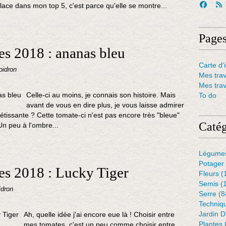
lace dans mon top 5, c'est parce qu'elle se montre...
Page
es 2018 : ananas bleu
Carte d'i
oidron
Mes tra
Mes tra
Celle-ci au moins, je connais son histoire. Mais
To do
avant de vous en dire plus, je vous laisse admirer
pétissante ? Cette tomate-ci n'est pas encore très "bleue"
Catég
 Un peu à l'ombre...
Légume
Potager
es 2018 : Lucky Tiger
Fleurs
(
Semis
(
idron
Serre
(8
Techniq
Jardin 
Ah, quelle idée j'ai encore eue là ! Choisir entre
Plantes 
mes tomates, c'est un peu comme choisir entre