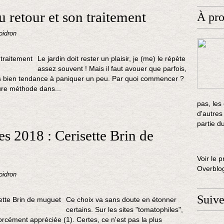
u retour et son traitement
À pr
oidron
Le jardin doit rester un plaisir, je (me) le répète
assez souvent ! Mais il faut avouer que parfois,
is bien tendance à paniquer un peu. Par quoi commencer ?
eure méthode dans...
pas, les
d'autres
partie d
s 2018 : Cerisette Brin de
Voir le p
Overblo
oidron
Suiv
Ce choix va sans doute en étonner
certains. Sur les sites "tomatophiles",
orcément appréciée (1). Certes, ce n'est pas la plus