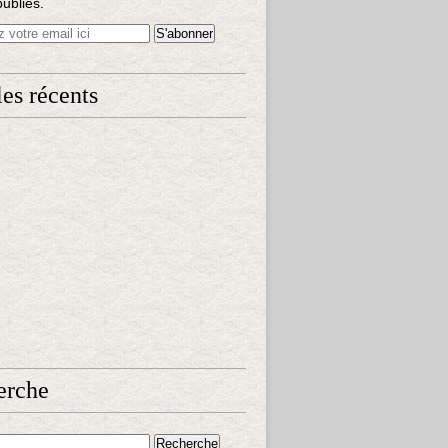
publiés.
les récents
erche