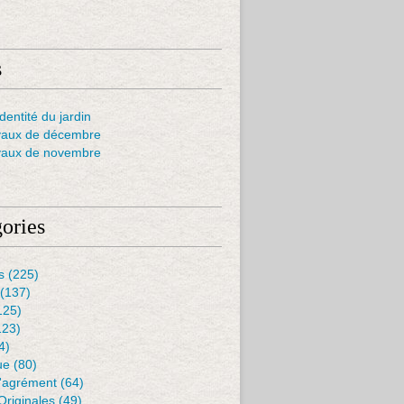
s
dentité du jardin
vaux de décembre
vaux de novembre
ories
s
(225)
(137)
125)
123)
4)
ue
(80)
D'agrément
(64)
Originales
(49)