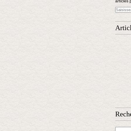
articles 
Artic
Rech