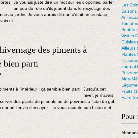
Je voulais juste dire un mot sur les cloportes, parler
Les Coin
un peu du rôle qu'ils jouent dans le recyclage des
Saisons
ce au jardin. Je vous aurais dit que c'était un crustacé,
Animaux
ais et...
Tomates
Bouture
Visites 
Cuisine
hivernage des piments à
Ailleurs
(
Plantes
Histoire
e bien parti
Journal 
Poivron
n
Aide-Mé
Légumes
Jusqu'à cet
Fruits
(1
hiver, je n'avais
Faire S
server des plants de piments ou de poivrons à l'abri du gel.
donné l'envie d'essayer... je vous raconte son histoire et
Pour 
Abonnez