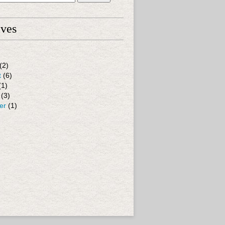
ives
(2)
t
(6)
(1)
(3)
er
(1)