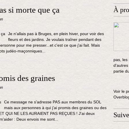
as si morte que ça
À pr
on
Je n'allais pas à Bruges, en plein hiver, pour voir des
fleurs et des jardins. Je voulais traîner pendant des
rsonne pour me presser...et c'est ce que j'ai fait. Mais
ots judéo-maçonniques...
pas, les
d'autres
partie d
promis des graines
on
Voir le p
Overblo
Ce message ne s'adresse PAS aux membres du SOL
mais aux personnes à qui j'ai promis des graines ou des
) ET QUI NE LES AURAIENT PAS REÇUES ! J'ai deux
Suiv
m'aider : Deux envois me sont...