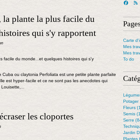
la plante la plus facile du
Page
istoires qui s'y rapportent
Carte d'i
on
Mes tra
Mes tra
To do
de Cuba ou claytonia Perfoliata est une petite plante parfaite
Catég
elle est hyper-facile et ce ne sont pas les anecdotes qui
Louisette,...
Légume
Potager
Fleurs
(
écraser les cloportes
Semis
(
Serre
(8
Techniq
n
Jardin 
Plantes 