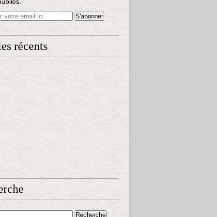
publiés.
les récents
erche