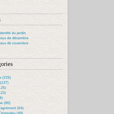
s
dentité du jardin
vaux de décembre
vaux de novembre
ories
s
(225)
(137)
125)
123)
4)
ue
(80)
D'agrément
(64)
Originales
(49)