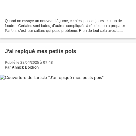
Quand on essaye un nouveau légume, ce n’est pas toujours le coup de
foudre ! Certains sont fades, d’autres compliqués à récolter ou à préparer.
Parfois, c’est leur culture qui pose problème. Rien de tout cela avec la
mauve-légume : le légume le plus simple...
J'ai repiqué mes petits pois
Publié le 28/04/2025 à 07:48
Par
Annick Boidron