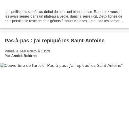
Les petits pois semés au début du mois ont bien poussé. Rappelez-vous je
les avais semés dans un plateau alvéolé, dans la serre (ici). Deux lignes de
pois persil et le reste de pois géants à fleurs violettes. Le but de les semer en
godets, c'est de les...
Pas-à-pas : j'ai repiqué les Saint-Antoine
Publié le 24/03/2025 à 13:29
Par
Annick Boidron