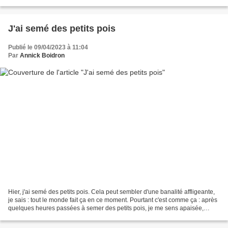
me suis bien installée. J'adore...
J'ai semé des petits pois
Publié le 09/04/2023 à 11:04
Par
Annick Boidron
Hier, j'ai semé des petits pois. Cela peut sembler d'une banalité affligeante,
je sais : tout le monde fait ça en ce moment. Pourtant c'est comme ça : après
quelques heures passées à semer des petits pois, je me sens apaisée,
heureuse, consciente du devoir...