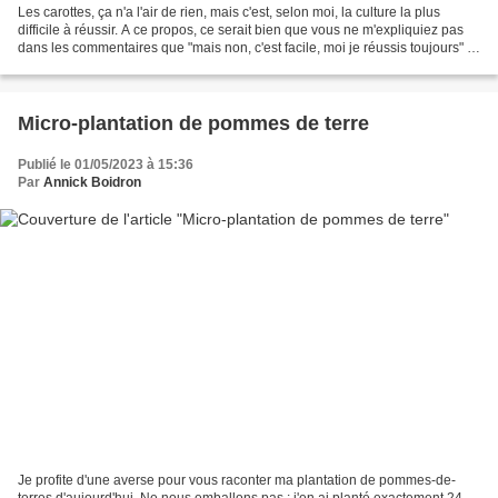
Les carottes, ça n'a l'air de rien, mais c'est, selon moi, la culture la plus
difficile à réussir. A ce propos, ce serait bien que vous ne m'expliquiez pas
dans les commentaires que "mais non, c'est facile, moi je réussis toujours" :
je suis facilement...
Micro-plantation de pommes de terre
Publié le 01/05/2023 à 15:36
Par
Annick Boidron
Je profite d'une averse pour vous raconter ma plantation de pommes-de-
terres d'aujourd'hui. Ne nous emballons pas : j'en ai planté exactement 24...