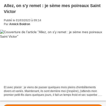
Allez, on s'y remet : je sème mes poireaux Saint
Victor
Publié le 01/03/2023 à 09:14
Par
Annick Boidron
Et avec plaisir : je viens de passer quelques mois pleins d'embêtements
divers et variés. Maintenant, ils sont derrière moi (j'espère), j'attends mon
premier petit-fils dans quelques jours, il fait un temps froid et sec superbe ...
Bref, la vie redevient...