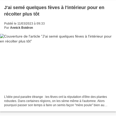
J'ai semé quelques fèves à l'intérieur pour en
récolter plus tôt
Publié le 11/03/2023 à 09:33
Par
Annick Boidron
L'idée peut paraitre étrange : les fèves ont la réputation d'être des plantes
robustes. Dans certaines régions, on les sème même à l'automne. Alors
pourquoi passer son temps à faire un semis façon "mère poule" bien au
chaud et à l'abri comme de précieuses...