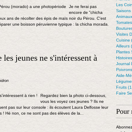
Les Coin
Je ne ferai pas
Saisons
encore de "chicha
Animaux
ux ans de récolter des épis de maïs noir du Pérou. C'est
Tomates
éparer une boisson péruvienne typique : la chicha morada.
Bouture
Visites 
Cuisine
Ailleurs
(
Plantes
 les jeunes ne s'intéressent à
Histoire
Journal 
Poivron
Aide-Mé
idron
Légumes
Fruits
(1
Faire S
Regardez bien la photo ci-dessous,
vous les voyez ces jeunes ? Ils ne
uent pas sur leur console : ils écoutent Laura Delfosse leur
Pour 
s ! Hé non, ce ne sont pas des élèves de la...
Abonnez