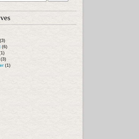
ives
(3)
t
(6)
(1)
(3)
er
(1)