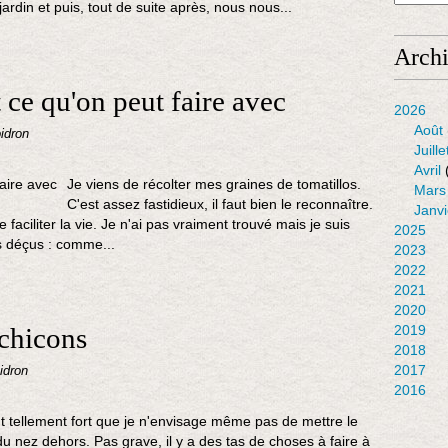
rdin et puis, tout de suite après, nous nous...
Arch
t ce qu'on peut faire avec
2026
Août
idron
Juille
Avril
Je viens de récolter mes graines de tomatillos.
Mars
C'est assez fastidieux, il faut bien le reconnaître.
Janvi
aciliter la vie. Je n'ai pas vraiment trouvé mais je suis
2025
s déçus : comme...
2023
2022
2021
2020
 chicons
2019
2018
2017
idron
2016
eut tellement fort que je n'envisage même pas de mettre le
du nez dehors. Pas grave, il y a des tas de choses à faire à