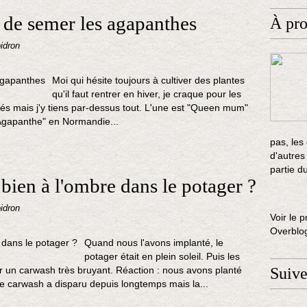
e de semer les agapanthes
À pr
idron
Moi qui hésite toujours à cultiver des plantes
qu'il faut rentrer en hiver, je craque pour les
és mais j'y tiens par-dessus tout. L'une est "Queen mum"
'Agapanthe" en Normandie...
pas, les
d'autres
partie d
bien à l'ombre dans le potager ?
idron
Voir le p
Overblo
Quand nous l'avons implanté, le
potager était en plein soleil. Puis les
ller un carwash très bruyant. Réaction : nous avons planté
Suiv
e carwash a disparu depuis longtemps mais la...