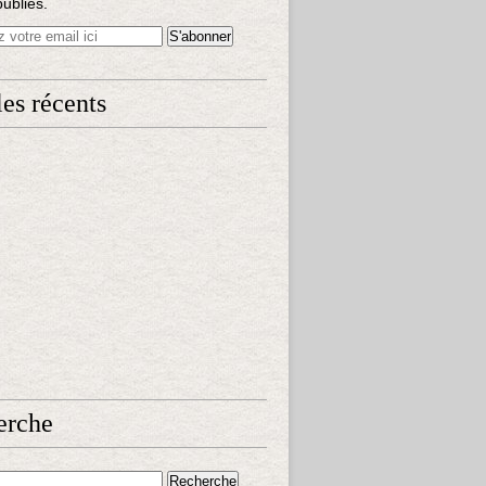
publiés.
les récents
erche