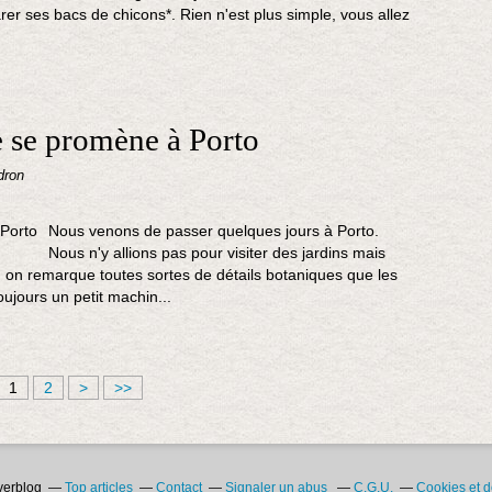
rer ses bacs de chicons*. Rien n'est plus simple, vous allez
e se promène à Porto
dron
Nous venons de passer quelques jours à Porto.
Nous n'y allions pas pour visiter des jardins mais
 on remarque toutes sortes de détails botaniques que les
oujours un petit machin...
1
2
>
>>
Overblog
Top articles
Contact
Signaler un abus
C.G.U.
Cookies et 