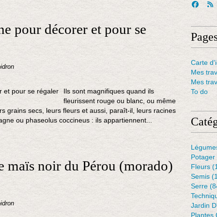
ne pour décorer et pour se
Page
Carte d'i
idron
Mes tra
Mes tra
Ils sont magnifiques quand ils
To do
fleurissent rouge ou blanc, ou même
rains secs, leurs fleurs et aussi, paraît-il, leurs racines
Catég
agne ou phaseolus coccineus : ils appartiennent...
Légume
Potager
 le maïs noir du Pérou (morado)
Fleurs
(
Semis
(
Serre
(8
Techniq
idron
Jardin 
Plantes 