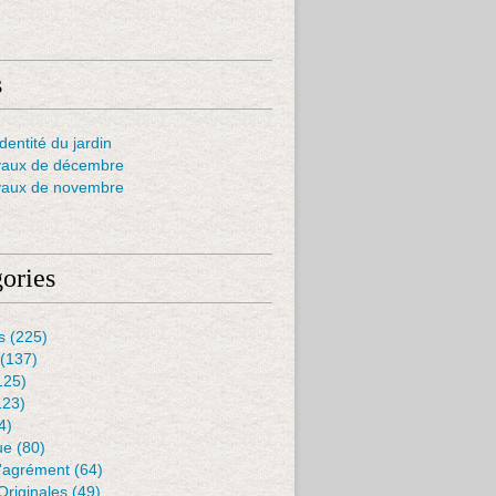
s
dentité du jardin
vaux de décembre
vaux de novembre
ories
s
(225)
(137)
125)
123)
4)
ue
(80)
D'agrément
(64)
Originales
(49)