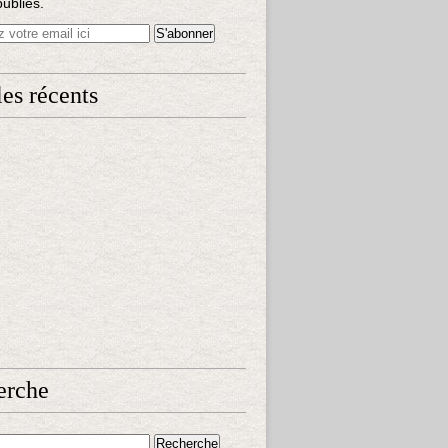
publiés.
les récents
erche