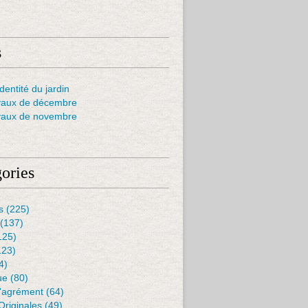
s
dentité du jardin
vaux de décembre
vaux de novembre
ories
s
(225)
(137)
125)
123)
4)
ue
(80)
D'agrément
(64)
Originales
(49)