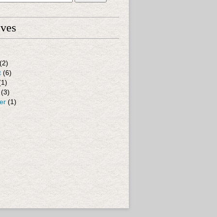
ives
(2)
t
(6)
(1)
(3)
er
(1)