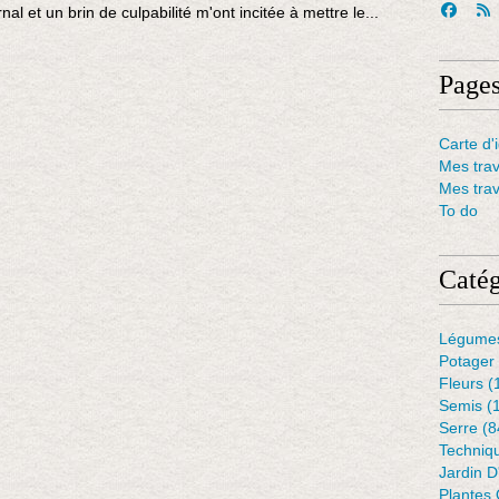
rnal et un brin de culpabilité m'ont incitée à mettre le...
Page
Carte d'i
Mes tra
Mes tra
To do
Catég
Légume
Potager
Fleurs
(
Semis
(
Serre
(8
Techniq
Jardin 
Plantes 