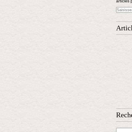
articles 
Artic
Rech