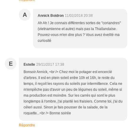
A
Annick Boidron
11/02/2018 20:38
Ah Ah ! Je connais différentes sortes de "coriandres"
(vietnamienne et autre) mais pas la Thaïlandaise.
Pouvez-vous m'en dire plus ? Vous avez éveillé ma
curiosité
E
Estelle
29/11/2017 17:38
Bonsoir Annick, <br /> Chez moi le potager est encerclé
d'arbres. Il est en plein soleil entre 10h et 16h, le reste du
temps, il reçoit les rayons du soleils par intermittence. Cela ne
m'empêche pas d'avoir un peu de légumes du soleil, même si
ma production est moindre. Sur les carrés qui sont le plus
longtemps à l'ombre, j'ai planté les fraisiers. Comme toi, j'ai du
céleri aussi. Sinon je fais pousser de la salade, de la
roquette...<br /> Bonne soirée
Répondre