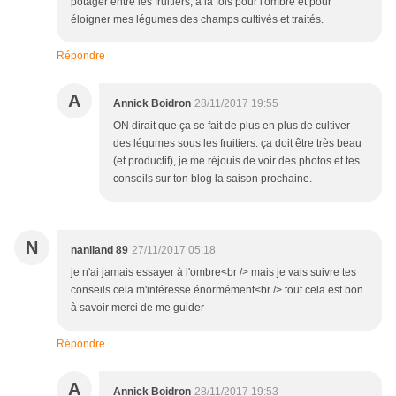
potager entre les fruitiers, à la fois pour l'ombre et pour
éloigner mes légumes des champs cultivés et traités.
Répondre
A
Annick Boidron
28/11/2017 19:55
ON dirait que ça se fait de plus en plus de cultiver
des légumes sous les fruitiers. ça doit être très beau
(et productif), je me réjouis de voir des photos et tes
conseils sur ton blog la saison prochaine.
N
naniland 89
27/11/2017 05:18
je n'ai jamais essayer à l'ombre<br /> mais je vais suivre tes
conseils cela m'intéresse énormément<br /> tout cela est bon
à savoir merci de me guider
Répondre
A
Annick Boidron
28/11/2017 19:53