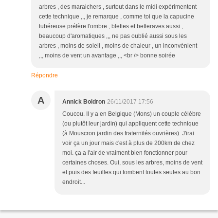
arbres , des maraichers , surtout dans le midi expérimentent
cette technique ,,, je remarque , comme toi que la capucine
tubéreuse préfère l'ombre , blettes et betteraves aussi ,
beaucoup d'aromatiques ,,, ne pas oublié aussi sous les
arbres , moins de soleil , moins de chaleur , un inconvénient
,,, moins de vent un avantage ,,, <br /> bonne soirée
Répondre
A
Annick Boidron
26/11/2017 17:56
Coucou. Il y a en Belgique (Mons) un couple célèbre
(ou plutôt leur jardin) qui appliquent cette technique
(à Mouscron jardin des fraternités ouvrières). J'irai
voir ça un jour mais c'est à plus de 200km de chez
moi. ça a l'air de vraiment bien fonctionner pour
certaines choses. Oui, sous les arbres, moins de vent
et puis des feuilles qui tombent toutes seules au bon
endroit...