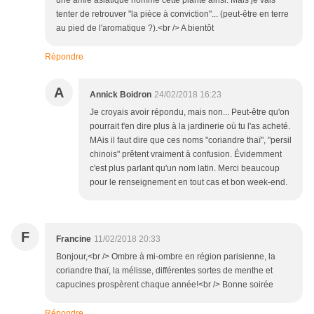
une amie asiatique nomme cette plante ainsi. Mais je vais
tenter de retrouver "la pièce à conviction"... (peut-être en terre
au pied de l'aromatique ?).<br /> A bientôt
Répondre
A
Annick Boidron
24/02/2018 16:23
Je croyais avoir répondu, mais non... Peut-être qu'on
pourrait t'en dire plus à la jardinerie où tu l'as acheté.
MAis il faut dire que ces noms "coriandre thaï", "persil
chinois" prêtent vraiment à confusion. Évidemment
c'est plus parlant qu'un nom latin. Merci beaucoup
pour le renseignement en tout cas et bon week-end.
F
Francine
11/02/2018 20:33
Bonjour,<br /> Ombre à mi-ombre en région parisienne, la
coriandre thaï, la mélisse, différentes sortes de menthe et
capucines prospèrent chaque année!<br /> Bonne soirée
Répondre