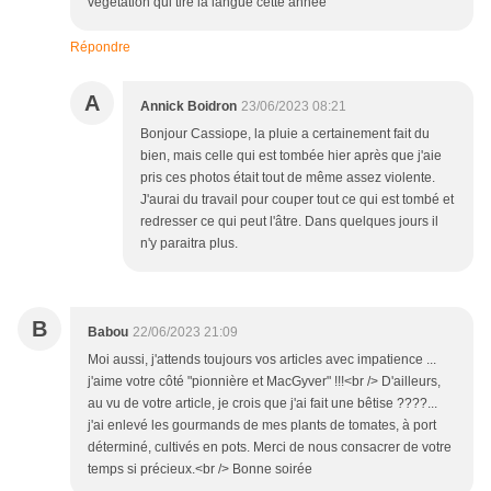
végétation qui tire la langue cette année
Répondre
A
Annick Boidron
23/06/2023 08:21
Bonjour Cassiope, la pluie a certainement fait du
bien, mais celle qui est tombée hier après que j'aie
pris ces photos était tout de même assez violente.
J'aurai du travail pour couper tout ce qui est tombé et
redresser ce qui peut l'âtre. Dans quelques jours il
n'y paraitra plus.
B
Babou
22/06/2023 21:09
Moi aussi, j'attends toujours vos articles avec impatience ...
j'aime votre côté "pionnière et MacGyver" !!!<br /> D'ailleurs,
au vu de votre article, je crois que j'ai fait une bêtise ????...
j'ai enlevé les gourmands de mes plants de tomates, à port
déterminé, cultivés en pots. Merci de nous consacrer de votre
temps si précieux.<br /> Bonne soirée