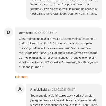
"manque de temps", ce n'est pas vrai car je suis
retraitée. Simplement, je veux faire trop de choses et
c'est difficile de choisir. Merci pour ton commentaire.
D
Dominique
22/06/2023 16:32
C'est toujours un plaisir d'avoir de tes nouvelles Annick !Ton
jardin est très beau !<br /> Je pensais avoir beaucoup de
pluie aujourd'hui et finalement très peu d'eau ,mais c'est
mieux que rien !<br /> Ça n’allégera pas la corvée d'arrosage
de mes plantes de terrasse qui sont nombreuses et en plein
soleil !<br /> Le vent d'Est c'est enfin terminé ,c'est déjà ça !<br
/> Bonne journée !
Répondre
A
Annick Boidron
23/06/2023 08:27
Beaucoup de pluie ici après avoir écrit cet article,
j'imagine que ça va faire du bien mais beaucoup de
plantes se sont effondrées sous l'effet du vent... mais