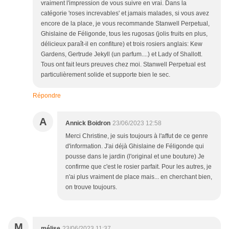
vraiment l'impression de vous suivre en vrai. Dans la
catégorie 'roses increvables' et jamais malades, si vous avez
encore de la place, je vous recommande Stanwell Perpetual,
Ghislaine de Féligonde, tous les rugosas (jolis fruits en plus,
délicieux paraît-il en confiture) et trois rosiers anglais: Kew
Gardens, Gertrude Jekyll (un parfum....) et Lady of Shallott.
Tous ont fait leurs preuves chez moi. Stanwell Perpetual est
particulièrement solide et supporte bien le sec.
Répondre
A
Annick Boidron
23/06/2023 12:58
Merci Christine, je suis toujours à l'affut de ce genre
d'information. J'ai déjà Ghislaine de Féligonde qui
pousse dans le jardin (l'original et une bouture) Je
confirme que c'est le rosier parfait. Pour les autres, je
n'ai plus vraiment de place mais... en cherchant bien,
on trouve toujours.
M
mélise
23/06/2023 11:37