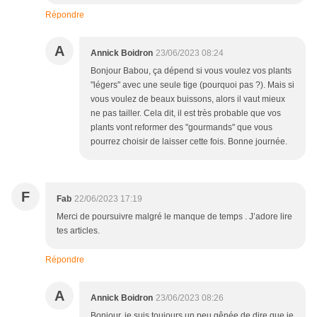
Répondre
A
Annick Boidron
23/06/2023 08:24
Bonjour Babou, ça dépend si vous voulez vos plants
"légers" avec une seule tige (pourquoi pas ?). Mais si
vous voulez de beaux buissons, alors il vaut mieux
ne pas tailler. Cela dit, il est très probable que vos
plants vont reformer des "gourmands" que vous
pourrez choisir de laisser cette fois. Bonne journée.
F
Fab
22/06/2023 17:19
Merci de poursuivre malgré le manque de temps . J’adore lire
tes articles.
Répondre
A
Annick Boidron
23/06/2023 08:26
Bonjour, je suis toujours un peu gênée de dire que je