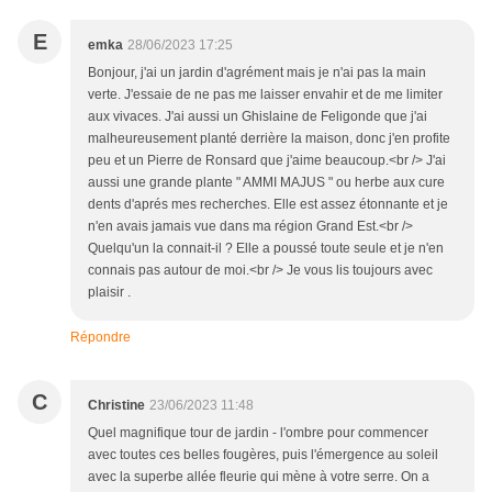
E
emka
28/06/2023 17:25
Bonjour, j'ai un jardin d'agrément mais je n'ai pas la main
verte. J'essaie de ne pas me laisser envahir et de me limiter
aux vivaces. J'ai aussi un Ghislaine de Feligonde que j'ai
malheureusement planté derrière la maison, donc j'en profite
peu et un Pierre de Ronsard que j'aime beaucoup.<br /> J'ai
aussi une grande plante " AMMI MAJUS " ou herbe aux cure
dents d'aprés mes recherches. Elle est assez étonnante et je
n'en avais jamais vue dans ma région Grand Est.<br />
Quelqu'un la connait-il ? Elle a poussé toute seule et je n'en
connais pas autour de moi.<br /> Je vous lis toujours avec
plaisir .
Répondre
C
Christine
23/06/2023 11:48
Quel magnifique tour de jardin - l'ombre pour commencer
avec toutes ces belles fougères, puis l'émergence au soleil
avec la superbe allée fleurie qui mène à votre serre. On a