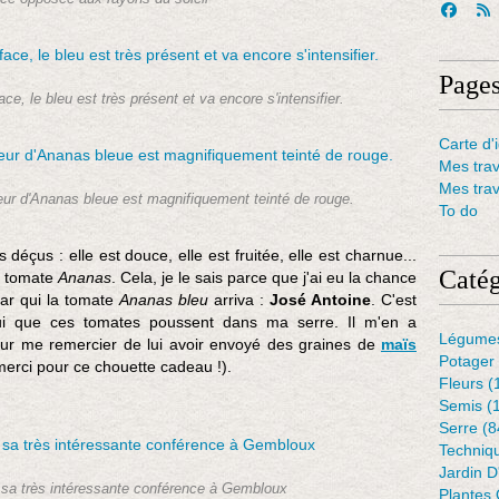
Page
ce, le bleu est très présent et va encore s'intensifier.
Carte d'i
Mes tra
Mes tra
rieur d'Ananas bleue est magnifiquement teinté de rouge.
To do
éçus : elle est douce, elle est fruitée, elle est charnue...
Catég
a tomate
Ananas
. Cela, je le sais parce que j'ai eu la chance
par qui la tomate
Ananas bleu
arriva :
José Antoine
. C'est
 lui que ces tomates poussent dans ma serre. Il m'en a
Légume
ur me remercier de lui avoir envoyé des graines de
maïs
Potager
merci pour ce chouette cadeau !).
Fleurs
(
Semis
(
Serre
(8
Techniq
Jardin 
sa très intéressante conférence à Gembloux
Plantes 