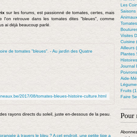
Les Coin
Saisons
ix
sur les forums, est passionné de tomates, certes, mais
Animaux
 l'on retrouve dans les tomates dites "bleues", comme
Tomates
us ai déjà beaucoup parlé.
Bouture
Visites 
Cuisine
Ailleurs
(
Dancing w
Plantes
Histoire
J
Journal 
'
Poivron
a
Aide-Mé
d
Légumes
o
Fruits
(1
r
neaux.be/2017/08/tomates-bleues-histoire-culture.html
Faire S
e
c
u
des rayons directs du soleil, juste en-dessous de la peau.
Pour 
l
t
i
Abonnez
v