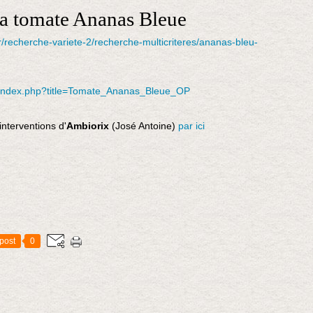
f
la tomate Ananas Bleue
a
s
fr/recherche-variete-2/recherche-multicriteres/ananas-bleu-
c
i
n
i/index.php?title=Tomate_Ananas_Bleue_OP
é
e
p
interventions d'
Ambiorix
(José Antoine)
par ici
a
r
l
e
u
r
h
i
post
0
s
t
o
i
r