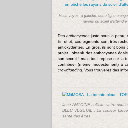
Vous voyez, à gauche, cette ligne orangée
rayons du soleil d'atteindr
Des
anthocyanes
juste sous la peau, 
En effet, ces pigments sont très rech
antioxydantes. En gros, ils sont bons 
projet : obtenir des anthocyanes égaleme
son secret ! mais tout repose sur la t
contribuer (même modestement) à cet
crowdfunding.
Vous trouverez des infor
José ANTOINE sollicite votre souti
BLEU VEGETAL : La couleur bleue 
santé des êtres ...