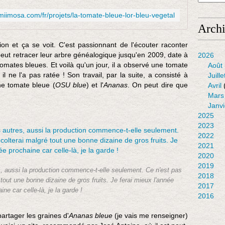
.
J
miimosa.com/fr/projets/la-tomate-bleue-lor-bleu-vegetal
'
Arch
a
i
on et ça se voit. C'est passionnant de l'écouter raconter
m
 peut retracer leur arbre généalogique jusqu'en 2009, date à
2026
e
tomates bleues. Et voilà qu'un jour, il a observé une tomate
Août
q
 ne l'a pas ratée ! Son travail, par la suite, a consisté à
Juille
u
une tomate bleue (
OSU blue
) et l'
Ananas
. On peut dire que
Avril
'
Mars
i
Janvi
l
2025
s
2023
s
2022
o
2021
i
2020
e
2019
, aussi la production commence-t-elle seulement. Ce n'est pas
n
2018
tout une bonne dizaine de gros fruits. Je ferai mieux l'année
t
2017
ine car celle-là, je la garde !
u
2016
n
p
partager les graines d'
Ananas bleue
(je vais me renseigner)
e