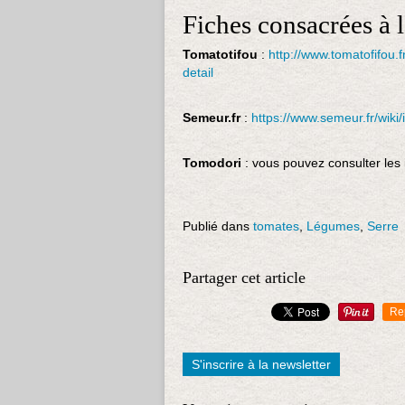
Fiches consacrées à 
Tomatotifou
:
http://www.tomatofifou.
detail
Semeur.fr
:
https://www.semeur.fr/wik
Tomodori
: vous pouvez consulter les 
Publié dans
tomates
,
Légumes
,
Serre
Partager cet article
Re
S'inscrire à la newsletter