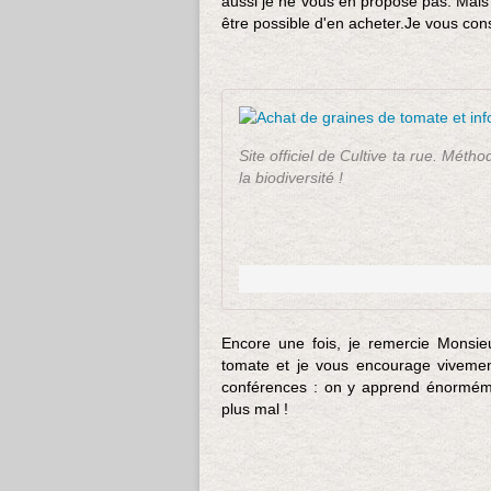
aussi je ne vous en propose pas. Mais 
être possible d'en acheter.Je vous consei
Site officiel de Cultive ta rue. Mét
la biodiversité !
Encore une fois, je remercie Monsieu
tomate et je vous encourage vivement
conférences : on y apprend énorméme
plus mal !