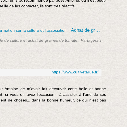
voici un site, recommandé par José Antoine, où il est peut-
u
lle de les contacter, ils sont très réactifs.
s
p
é
c
Achat de graines de tomate et information sur la culture et l'association
i
a
hode de culture et achat de graines de tomate : Partageons
u
x
e
t
j
https://www.cultivetarue.fr/
e
s
u
r Antoine de m'avoir fait découvrir cette belle et bonne
i
, si vous en avez l'occasion, à assister à l'une de ses
s
nt de choses... dans la bonne humeur, ce qui n'est pas
a
u
s
s
i