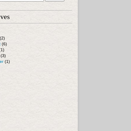
ives
(2)
t
(6)
(1)
(3)
er
(1)