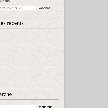
publiés.
les récents
erche