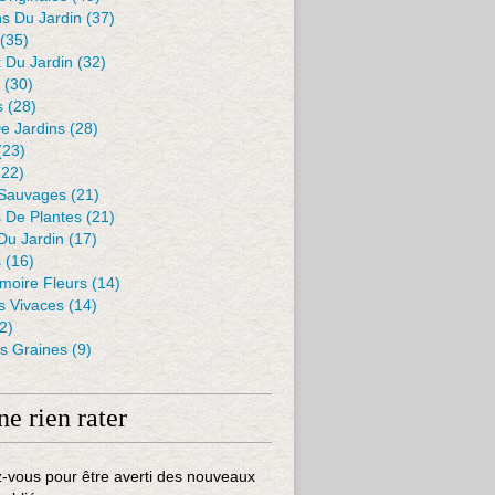
s Du Jardin
(37)
(35)
 Du Jardin
(32)
(30)
s
(28)
De Jardins
(28)
(23)
22)
ith the smurfs : une histoire de tomates "bleues". - Au jard
 Sauvages
(21)
s De Plantes
(21)
Du Jardin
(17)
s
(16)
moire Fleurs
(14)
 Vivaces
(14)
2)
es Graines
(9)
ne rien rater
-vous pour être averti des nouveaux