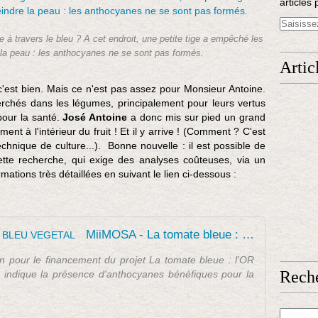
articles 
e
r
(
 à travers le bleu ? A cet endroit, une petite tige a empêché les
e
e la peau : les anthocyanes ne se sont pas formés.
Artic
t
m
c'est bien. Mais ce n'est pas assez pour Monsieur Antoine.
a
erchés dans les légumes, principalement pour leurs vertus
n
pour la santé.
José Antoine
a donc mis sur pied un grand
g
nt à l'intérieur du fruit ! Et il y arrive ! (Comment ? C'est
e
echnique de culture...). Bonne nouvelle : il est possible de
r
te recherche, qui exige des analyses coûteuses, via un
)
mations très détaillées en suivant le lien ci-dessous :
d
e
s
l
MiiMOSA - La tomate bleue : l'OR BLEU VEGETAL
é
g
en pour le financement du projet La tomate bleue : l'OR
u
Rech
indique la présence d'anthocyanes bénéfiques pour la
m
e
s