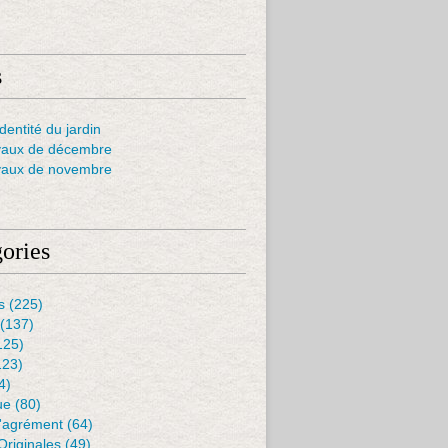
s
dentité du jardin
vaux de décembre
vaux de novembre
ories
s
(225)
(137)
125)
123)
4)
ue
(80)
D'agrément
(64)
Originales
(49)