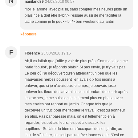
N
naniland89
24/03/2018 06:57
moi je jardine, avec plaisir, sans compter mes heures juste un
plaisir cela doit être !!<br /> j'essaie aussi de me faciliter la
tâche comme je le peux <br /> bon weekend au jardin
Répondre
F
Florence
23/03/2018 19:16
Ah,il va falloir que j'aille y voir de plus près. Comme toi, on me
parle "boulot", je réponds plaisir. Si pas envie, je n'y vais pas.
Le jour où j'ai découvert qu'en attendant un peu que les
mauvaises herbes poussent j'en avais dix fois moins à
enlever, que si je n'avais pas le temps, je pouvais juste
enlever les fleurs des adventices en attendant de courir après
les racines, je me suis sentie tellement plus en phase avec
mes envies par rapport au jardin. Chaque fois que je
découvre un truc pour me faciliter le travail, c'est du bonheur
en plus. Pas par paresse mais, on est tellement bien à
regarder, les petites fleurs, les petits oiseaux, les
papillons...Se faire du bien en s'occupant de son jardin, au
lieu de s'échiner, ce n'est pas un rêve inaccessible. N'est-ce