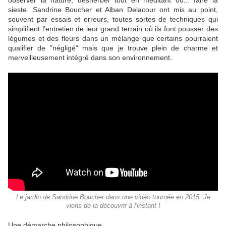
observer la nature, désherber tout en méditant ou... faire la
sieste. Sandrine Boucher et Alban Delacour ont mis au point,
souvent par essais et erreurs, toutes sortes de techniques qui
simplifient l'entretien de leur grand terrain où ils font pousser des
légumes et des fleurs dans un mélange que certains pourraient
qualifier de "négligé" mais que je trouve plein de charme et
merveilleusement intégré dans son environnement.
Le jardin de Sandrine Boucher dans une vidéo tournée en 2015. Je
viens de la découvrir à l'instant !
Une démarche philosophique