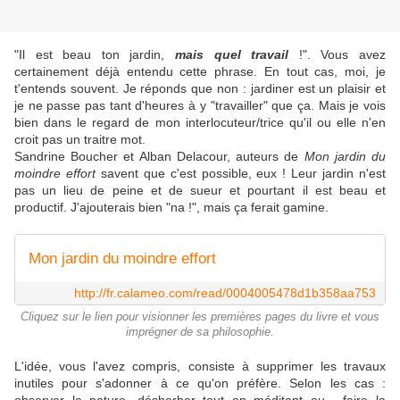
"Il est beau ton jardin,
mais quel travail
!". Vous avez
certainement déjà entendu cette phrase. En tout cas, moi, je
t'entends souvent. Je réponds que non : jardiner est un plaisir et
je ne passe pas tant d'heures à y "travailler" que ça. Mais je vois
bien dans le regard de mon interlocuteur/trice qu'il ou elle n'en
croit pas un traitre mot.
Sandrine Boucher et Alban Delacour, auteurs de
Mon jardin du
moindre effort
savent que c'est possible, eux ! Leur jardin n'est
pas un lieu de peine et de sueur et pourtant il est beau et
productif. J'ajouterais bien "na !", mais ça ferait gamine.
Mon jardin du moindre effort
http://fr.calameo.com/read/0004005478d1b358aa753
Cliquez sur le lien pour visionner les premières pages du livre et vous
imprégner de sa philosophie.
L'idée, vous l'avez compris, consiste à supprimer les travaux
inutiles pour s'adonner à ce qu'on préfère. Selon les cas :