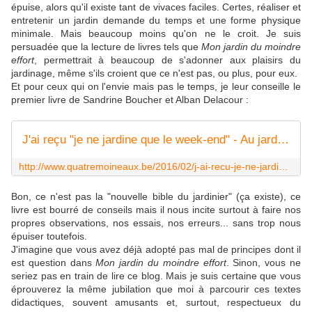
épuise, alors qu'il existe tant de vivaces faciles. Certes, réaliser et
entretenir un jardin demande du temps et une forme physique
minimale. Mais beaucoup moins qu'on ne le croit. Je suis
persuadée que la lecture de livres tels que
Mon jardin du moindre
effort
, permettrait à beaucoup de s'adonner aux plaisirs du
jardinage, même s'ils croient que ce n'est pas, ou plus, pour eux.
Et pour ceux qui on l'envie mais pas le temps, je leur conseille le
premier livre de Sandrine Boucher et Alban Delacour :
J'ai reçu "je ne jardine que le week-end" - Au jardin des Quatre Moineaux
http://www.quatremoineaux.be/2016/02/j-ai-recu-je-ne-jardine-que-le-week-end.html
Bon, ce n'est pas la "nouvelle bible du jardinier" (ça existe), ce
livre est bourré de conseils mais il nous incite surtout à faire nos
propres observations, nos essais, nos erreurs... sans trop nous
épuiser toutefois.
J'imagine que vous avez déjà adopté pas mal de principes dont il
est question dans
Mon jardin du moindre effort
. Sinon, vous ne
seriez pas en train de lire ce blog. Mais je suis certaine que vous
éprouverez la même jubilation que moi à parcourir ces textes
didactiques, souvent amusants et, surtout, respectueux du