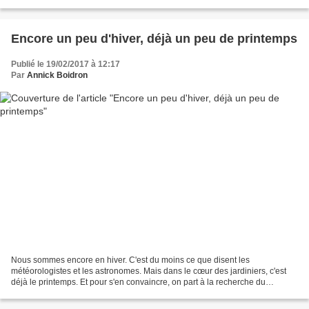
et me limiter à des variétés...
Encore un peu d'hiver, déjà un peu de printemps
Publié le 19/02/2017 à 12:17
Par
Annick Boidron
Nous sommes encore en hiver. C'est du moins ce que disent les
météorologistes et les astronomes. Mais dans le cœur des jardiniers, c'est
déjà le printemps. Et pour s'en convaincre, on part à la recherche du
moindre signe de réveil de la végétation......