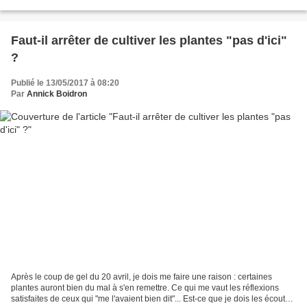
Non, pas déjà ? Si ! Enfin d'un...
Faut-il arrêter de cultiver les plantes "pas d'ici"
?
Publié le 13/05/2017 à 08:20
Par
Annick Boidron
Après le coup de gel du 20 avril, je dois me faire une raison : certaines
plantes auront bien du mal à s'en remettre. Ce qui me vaut les réflexions
satisfaites de ceux qui "me l'avaient bien dit"... Est-ce que je dois les écouter