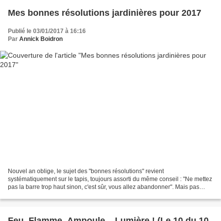
Mes bonnes résolutions jardinières pour 2017
Publié le 03/01/2017 à 16:16
Par
Annick Boidron
Nouvel an oblige, le sujet des "bonnes résolutions" revient
systématiquement sur le tapis, toujours assorti du même conseil : "Ne mettez
pas la barre trop haut sinon, c'est sûr, vous allez abandonner". Mais pas
question de suivre aveuglément les conseils...
Feu, Flamme, Ampoule... Lumière ! (Le 10 du 10