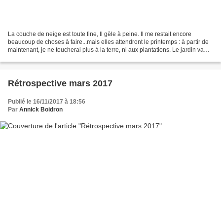
La couche de neige est toute fine, Il gèle à peine. Il me restait encore
beaucoup de choses à faire...mais elles attendront le printemps : à partir de
maintenant, je ne toucherai plus à la terre, ni aux plantations. Le jardin va
tout doucement se préparer...
Rétrospective mars 2017
Publié le 16/11/2017 à 18:56
Par
Annick Boidron