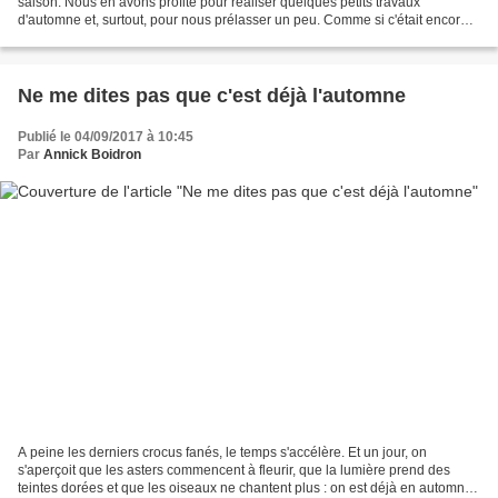
saison. Nous en avons profité pour réaliser quelques petits travaux
d'automne et, surtout, pour nous prélasser un peu. Comme si c'était encore
l'été. Mais les signes précurseurs...
Ne me dites pas que c'est déjà l'automne
Publié le 04/09/2017 à 10:45
Par
Annick Boidron
A peine les derniers crocus fanés, le temps s'accélère. Et un jour, on
s'aperçoit que les asters commencent à fleurir, que la lumière prend des
teintes dorées et que les oiseaux ne chantent plus : on est déjà en automne !