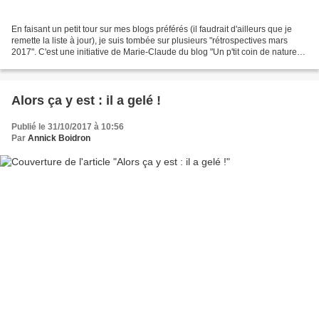
En faisant un petit tour sur mes blogs préférés (il faudrait d'ailleurs que je
remette la liste à jour), je suis tombée sur plusieurs "rétrospectives mars
2017". C'est une initiative de Marie-Claude du blog "Un p'tit coin de nature" .
Du coup, je suis...
Alors ça y est : il a gelé !
Publié le 31/10/2017 à 10:56
Par
Annick Boidron