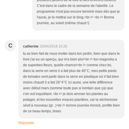
plusieurs jardins de la ville et des environs ouverts.
C'est dans le cadre de la semaine de l'abeille. Le
programme n'est pas encore terminé mais dès que je
l'aurai, je le mettrai sur le blog.<br /> <br /> Bonne
journée, au soleil (même chaud !)
C
catherine
20/04/2018 10:26
tu as bien fait de nous inviter dans ton jardin, bien que dans le
livre j'ai eu un aperçu, qui m'a bien plu!<br /> ton magnolia a
de superbes fleurs, quelle chance!<br /> comme chez toi,
dans la serre en verre il a fait plus de 40°C, mes petits pieds
de tomates vont partir dans la serre en plastique où il fait bien
moins chaud! il a fait 26°4°C ici aussi, une telle différence
avec début mars (somme toute pas si lointain que ça) que
c'en est inquiétant..<br /> je dois arroser les plantes au
potager, et les nouvelles vivaces plantées, car la sécheresse
sévit à nouveau (gr...)<br /> bonne journée Annick, profite bien
de ce beau temps, bises
Répondre