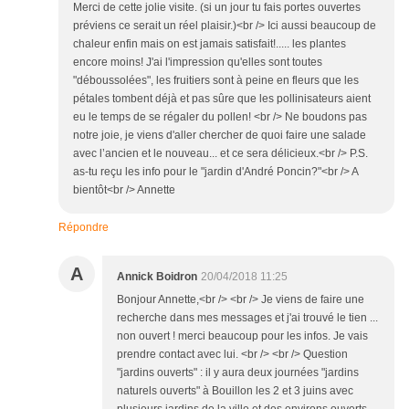
Merci de cette jolie visite. (si un jour tu fais portes ouvertes
préviens ce serait un réel plaisir.)<br /> Ici aussi beaucoup de
chaleur enfin mais on est jamais satisfait!..... les plantes
encore moins! J'ai l'impression qu'elles sont toutes
"déboussolées", les fruitiers sont à peine en fleurs que les
pétales tombent déjà et pas sûre que les pollinisateurs aient
eu le temps de se régaler du pollen! <br /> Ne boudons pas
notre joie, je viens d'aller chercher de quoi faire une salade
avec l’ancien et le nouveau... et ce sera délicieux.<br /> P.S.
as-tu reçu les info pour le "jardin d'André Poncin?"<br /> A
bientôt<br /> Annette
Répondre
A
Annick Boidron
20/04/2018 11:25
Bonjour Annette,<br /> <br /> Je viens de faire une
recherche dans mes messages et j'ai trouvé le tien ...
non ouvert ! merci beaucoup pour les infos. Je vais
prendre contact avec lui. <br /> <br /> Question
"jardins ouverts" : il y aura deux journées "jardins
naturels ouverts" à Bouillon les 2 et 3 juins avec