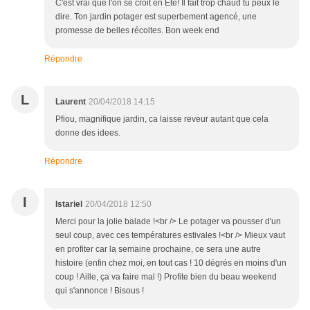
C'est vrai que l'on se croit en Eté! Il fait trop chaud tu peux le
dire. Ton jardin potager est superbement agencé, une
promesse de belles récoltes. Bon week end
Répondre
L
Laurent
20/04/2018 14:15
Pfiou, magnifique jardin, ca laisse reveur autant que cela
donne des idees.
Répondre
I
Istariel
20/04/2018 12:50
Merci pour la jolie balade !<br /> Le potager va pousser d'un
seul coup, avec ces températures estivales !<br /> Mieux vaut
en profiter car la semaine prochaine, ce sera une autre
histoire (enfin chez moi, en tout cas ! 10 dégrés en moins d'un
coup ! Aille, ça va faire mal !) Profite bien du beau weekend
qui s'annonce ! Bisous !