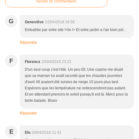
Ajouter un commentaire
G
Geneviève
22/04/2018 18:56
Emballée par votre site !<br /> Et votre jardin a l'air bien joli...
Répondre
F
Florence
20/04/2018 23:22
D'un seul coup c'est l'été. Un peu tôt. Une copine me disait
que sa maman lui avait raconté que les chaudes journées
d'avril 49 avaient été suivies de neige 10 jours plus tard.
Espérons que les température ne redescendront pas autant.
Et en attendant prenons le soleil puisqu'il est là. Merci pour la
belle balade. Bises
Répondre
E
Elo
20/04/2018 21:42