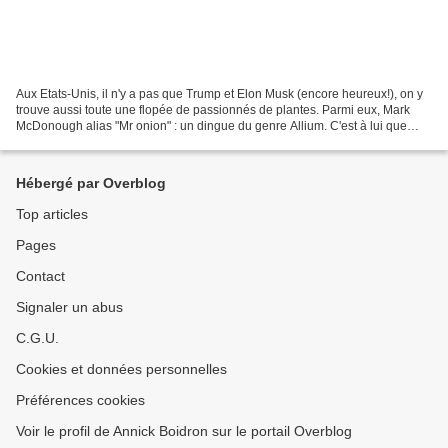
Aux Etats-Unis, il n'y a pas que Trump et Elon Musk (encore heureux!), on y
trouve aussi toute une flopée de passionnés de plantes. Parmi eux, Mark
McDonough alias "Mr onion" : un dingue du genre Allium. C'est à lui que
nous devons cet ail décoratif exceptionnel...
Hébergé par Overblog
Top articles
Pages
Contact
Signaler un abus
C.G.U.
Cookies et données personnelles
Préférences cookies
Voir le profil de Annick Boidron sur le portail Overblog