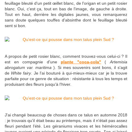
feuillage bleuté d'un petit œillet blanc, de l'origan et un petit rosier
blanc. Oui, c'est ça, tout en bas de l'image, de gauche à droite.
Tout en haut, derrière les digitales jaunes, vous remarquerez
sans doute quelques touffes d'absinthe dont le feuillage bleuté
sent si bon.
A propos de petit rosier blanc, comment trouvez-vous celui-ci ? Il
est en compagnie d'une
plante "coca-cola"
(
Artemisia
abrogatum var. maritima
). Si mes souvenirs sont bons, il s'agit
de
White fairy
. Je l'ai bouturé à qui-mieux-mieux car je la trouve
parfaite pour ce genre de situation : résistante à tous les temps et
produisant des fleurs jusqu'à l'hiver.
J'ai changé beaucoup de choses dans ce talus en automne 2018
: je trouvais qu'il était beau au printemps, mais il n'était pas assez
fleuri pendant l'été. Les géraniums vivaces et les hémérocalles
jaunes avaient une période de floraison trop courte. J'en ai laissé