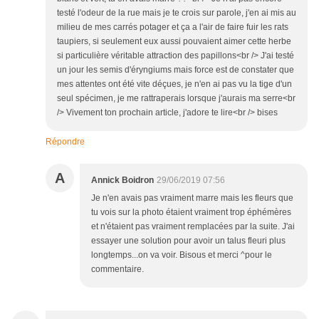
testé l'odeur de la rue mais je te crois sur parole, j'en ai mis au
milieu de mes carrés potager et ça a l'air de faire fuir les rats
taupiers, si seulement eux aussi pouvaient aimer cette herbe
si particulière véritable attraction des papillons<br /> J'ai testé
un jour les semis d'éryngiums mais force est de constater que
mes attentes ont été vite déçues, je n'en ai pas vu la tige d'un
seul spécimen, je me rattraperais lorsque j'aurais ma serre<br
/> Vivement ton prochain article, j'adore te lire<br /> bises
Répondre
A
Annick Boidron
29/06/2019 07:56
Je n'en avais pas vraiment marre mais les fleurs que
tu vois sur la photo étaient vraiment trop éphémères
et n'étaient pas vraiment remplacées par la suite. J'ai
essayer une solution pour avoir un talus fleuri plus
longtemps...on va voir. Bisous et merci ^pour le
commentaire.