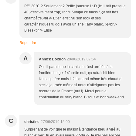
Pfff, 30°C ? Seulement ? Petite joueuse ! :-D (ici il fait presque
40, c'est vraiment trop)<br /> Sympa ce massif, ça fait très
champêtre.<br /> Et en effet, vu son look et ses
caractéristiques tu dois avoir un The Fairy blanc. :-)<br />
Bises<br /> Elise
Répondre
A
Annick Boidron
29/06/2019 07:54
Oui, il parait que la canicule s'est arrêtée à la
frontière belge. 14° cette nuit, ça rafraichit bien
l'atmosphère mais il fait quand même très chaud et
sec la journée même si nous n'atteignons pas les
records de la France (ouf !). Merci pour la
confirmation du fairy blanc. Bisous et bon week-end.
C
christine
27/06/2019 15:00
Surprenant de voir que le massif à tendance bleu à viré au
blanc et vert, tu en avais marre ??<br /> Je n'ai pas encore