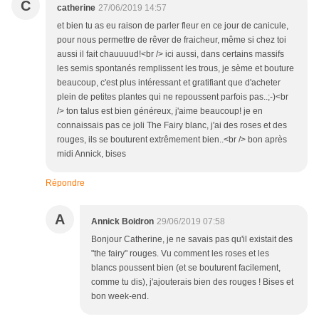
C
catherine
27/06/2019 14:57
et bien tu as eu raison de parler fleur en ce jour de canicule,
pour nous permettre de rêver de fraicheur, même si chez toi
aussi il fait chauuuud!<br /> ici aussi, dans certains massifs
les semis spontanés remplissent les trous, je sème et bouture
beaucoup, c'est plus intéressant et gratifiant que d'acheter
plein de petites plantes qui ne repoussent parfois pas..;-)<br
/> ton talus est bien généreux, j'aime beaucoup! je en
connaissais pas ce joli The Fairy blanc, j'ai des roses et des
rouges, ils se bouturent extrêmement bien..<br /> bon après
midi Annick, bises
Répondre
A
Annick Boidron
29/06/2019 07:58
Bonjour Catherine, je ne savais pas qu'il existait des
"the fairy" rouges. Vu comment les roses et les
blancs poussent bien (et se bouturent facilement,
comme tu dis), j'ajouterais bien des rouges ! Bises et
bon week-end.