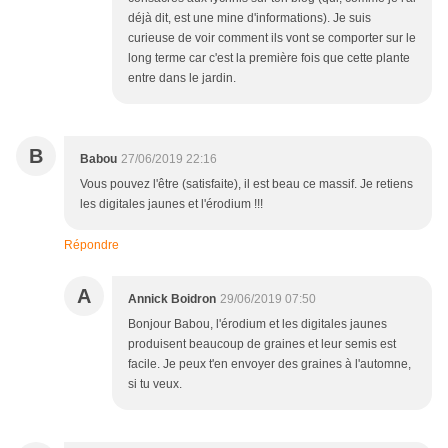
déjà dit, est une mine d'informations). Je suis
curieuse de voir comment ils vont se comporter sur le
long terme car c'est la première fois que cette plante
entre dans le jardin.
B
Babou
27/06/2019 22:16
Vous pouvez l'être (satisfaite), il est beau ce massif. Je retiens
les digitales jaunes et l'érodium !!!
Répondre
A
Annick Boidron
29/06/2019 07:50
Bonjour Babou, l'érodium et les digitales jaunes
produisent beaucoup de graines et leur semis est
facile. Je peux t'en envoyer des graines à l'automne,
si tu veux.