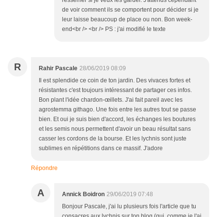
ressemer si je veux les garder. J'attends cependant
de voir comment ils se comportent pour décider si je
leur laisse beaucoup de place ou non. Bon week-
end<br /> <br /> PS : j'ai modifié le texte
R
Rahir Pascale
28/06/2019 08:09
Il est splendide ce coin de ton jardin. Des vivaces fortes et
résistantes c'est toujours intéressant de partager ces infos.
Bon plant l'idée chardon-œillets. J'ai fait pareil avec les
agrostemma githago. Une fois entre les autres tout se passe
bien. Et oui je suis bien d'accord, les échanges les boutures
et les semis nous permettent d'avoir un beau résultat sans
casser les cordons de la bourse. Et les lychnis sont juste
sublimes en répétitions dans ce massif. J'adore
Répondre
A
Annick Boidron
29/06/2019 07:48
Bonjour Pascale, j'ai lu plusieurs fois l'article que tu
consacres aux lychnis sur ton blog (qui, comme je l'ai