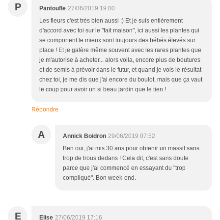
P
Pantoufle
27/06/2019 19:00
Les fleurs c'est très bien aussi :) Et je suis entièrement
d'accord avec toi sur le "fait maison", ici aussi les plantes qui
se comportent le mieux sont toujours des bébés élevés sur
place ! Et je galère même souvent avec les rares plantes que
je m'autorise à acheter... alors voila, encore plus de boutures
et de semis à prévoir dans le futur, et quand je vois le résultat
chez toi, je me dis que j'ai encore du boulot, mais que ça vaut
le coup pour avoir un si beau jardin que le tien !
Répondre
A
Annick Boidron
29/06/2019 07:52
Ben oui, j'ai mis 30 ans pour obtenir un massif sans
trop de trous dedans ! Cela dit, c'est sans doute
parce que j'ai commencé en essayant du "trop
compliqué". Bon week-end.
E
Elise
27/06/2019 17:16