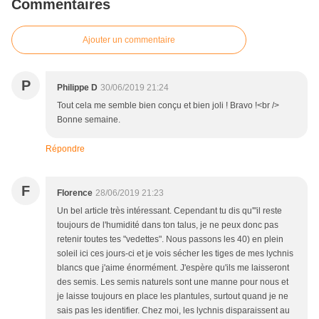
Commentaires
Ajouter un commentaire
P
Philippe D
30/06/2019 21:24
Tout cela me semble bien conçu et bien joli ! Bravo !<br />
Bonne semaine.
Répondre
F
Florence
28/06/2019 21:23
Un bel article très intéressant. Cependant tu dis qu'"il reste
toujours de l'humidité dans ton talus, je ne peux donc pas
retenir toutes tes "vedettes". Nous passons les 40) en plein
soleil ici ces jours-ci et je vois sécher les tiges de mes lychnis
blancs que j'aime énormément. J'espère qu'ils me laisseront
des semis. Les semis naturels sont une manne pour nous et
je laisse toujours en place les plantules, surtout quand je ne
sais pas les identifier. Chez moi, les lychnis disparaissent au