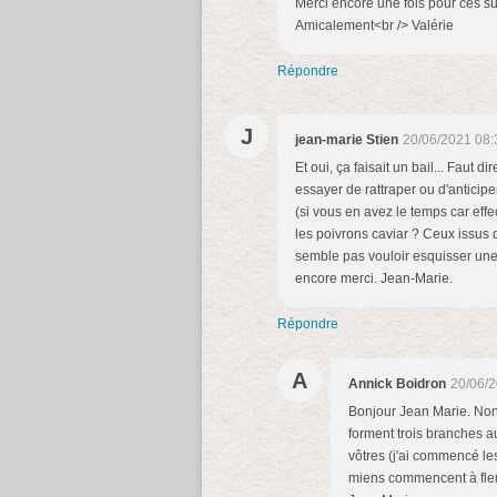
Merci encore une fois pour ces sup
Amicalement<br /> Valérie
Répondre
J
jean-marie Stien
20/06/2021 08:
Et oui, ça faisait un bail... Faut
essayer de rattraper ou d'anticipe
(si vous en avez le temps car effe
les poivrons caviar ? Ceux issus
semble pas vouloir esquisser une f
encore merci. Jean-Marie.
Répondre
A
Annick Boidron
20/06/2
Bonjour Jean Marie. Non,
forment trois branches a
vôtres (j'ai commencé les
miens commencent à fleuri