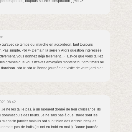
erbes photos, toujours source d'inspiration ;-)<br />
38
 dire qu'avec ce temps qui marche en accordéon, faut toujours
r. Pas simple. <br /> Demain la serre ? Alors question intéressée
ctivement, vous donnez déjà tellement...) : Est-ce que vous taillez
 des graines que vous m'avez envoyées montent tout droit mais ne
loraison. <br /> <br /> Bonne journée de visite de votre jardin et
021 08:42
 je ne les taille pas, à un moment donné de leur croissance, ils
u sommet puis des fleurs. Je ne sais pas à quel stade sont les
 miens fin janvier mais ils ont subit bien des vicissitudes) les
r mais pas de fruits (ils ont eu froid en mai !). Bonne journée