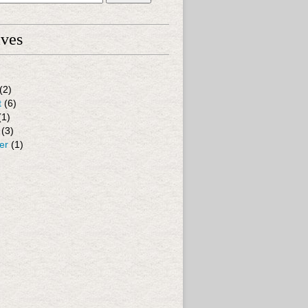
ives
(2)
t
(6)
(1)
(3)
er
(1)