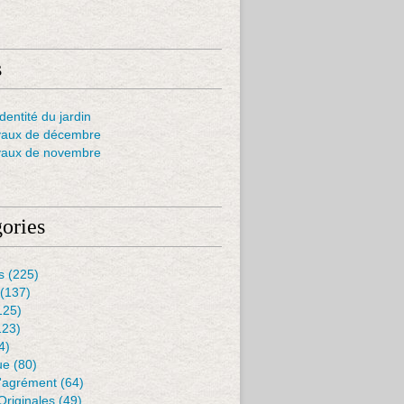
s
dentité du jardin
vaux de décembre
vaux de novembre
ories
s
(225)
(137)
125)
123)
4)
ue
(80)
D'agrément
(64)
Originales
(49)