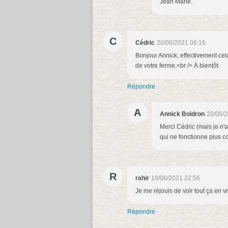
Jean Marie.
C
Cédric
20/06/2021 06:16
Bonjour Annick, effectivement cela
de votre ferme.<br /> À bientôt
Répondre
A
Annick Boidron
20/06/2
Merci Cédric (mais je n'
qui ne fonctionne plus c
R
rahir
19/06/2021 22:56
Je me réjouis de voir tout ça en vr
Répondre