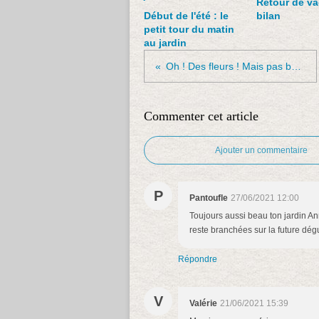
Retour de va
Début de l'été : le
bilan
petit tour du matin
au jardin
Oh ! Des fleurs ! Mais pas beaucoup...
Commenter cet article
Ajouter un commentaire
P
Pantoufle
27/06/2021 12:00
Toujours aussi beau ton jardin Ann
reste branchées sur la future dégu
Répondre
V
Valérie
21/06/2021 15:39