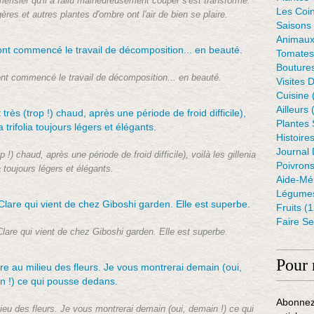
merisier qu'il a fallu malheureusement couper s'est transformé.
Les Coin
ères et autres plantes d'ombre ont l'air de bien se plaire.
Saisons
Animaux
Tomates
Bouture
nt commencé le travail de décomposition... en beauté.
Visites 
Cuisine
Ailleurs
(
Plantes
Histoire
Journal 
op !) chaud, après une période de froid difficile), voilà les gillenia
Poivron
ia toujours légers et élégants.
Aide-Mé
Légumes
Fruits
(1
Faire S
Clare qui vient de chez Giboshi garden. Elle est superbe.
Pour 
Abonnez
ilieu des fleurs. Je vous montrerai demain (oui, demain !) ce qui