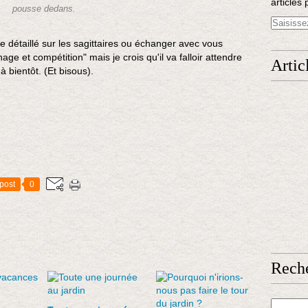
articles 
pousse dedans.
cle détaillé sur les sagittaires ou échanger avec vous
age et compétition" mais je crois qu'il va falloir attendre
Artic
à bientôt. (Et bisous).
post
0
Rech