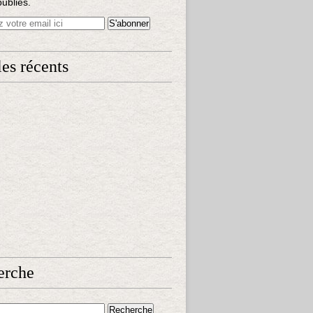
publiés.
les récents
erche