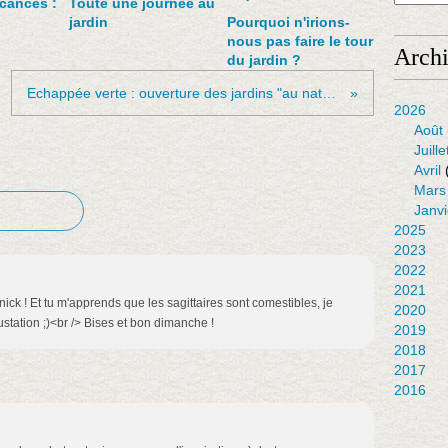
cances :
Toute une journée au
jardin
Pourquoi n'irions-
nous pas faire le tour
Arch
du jardin ?
Echappée verte : ouverture des jardins "au naturel" à Bouillon
2026
Août
Juille
Avril
Mars
Janvi
2025
2023
2022
2021
ick ! Et tu m'apprends que les sagittaires sont comestibles, je
2020
station ;)<br /> Bises et bon dimanche !
2019
2018
2017
2016