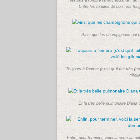
Restons à l'ombre rafraîchissante : un 
Entre les rondins de bois, les foug
Ainsi que les champignons qui o
Toujours à l'ombre (c'est qu'il fait très (tr
trifol
Et la très belle pulmonaire Diana 
Enfin, pour terminer, voici la serre au m