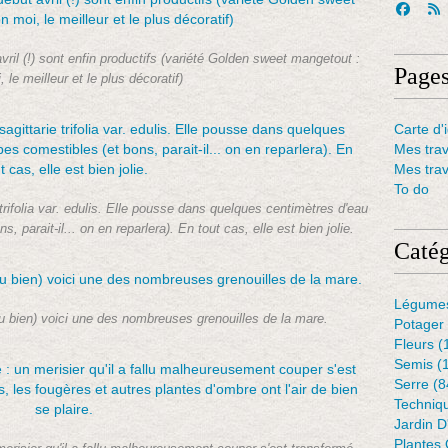
ril (!) sont enfin productifs (variété Golden sweet mangetout :
Page
 le meilleur et le plus décoratif)
Carte d'i
Mes tra
Mes tra
To do
trifolia var. edulis. Elle pousse dans quelques centimètres d'eau
 parait-il... on en reparlera). En tout cas, elle est bien jolie.
Catég
Légume
 du bien) voici une des nombreuses grenouilles de la mare.
Potager
Fleurs
(
Semis
(
Serre
(8
Techniq
Jardin 
Plantes 