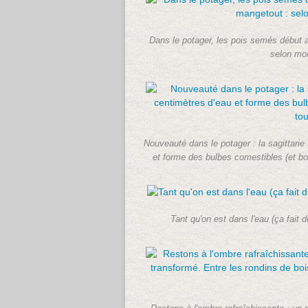
Dans le potager, les pois semés début av
selon moi,
Nouveauté dans le potager : la sagittarie 
et forme des bulbes comestibles (et bons,
Tant qu'on est dans l'eau (ça fait