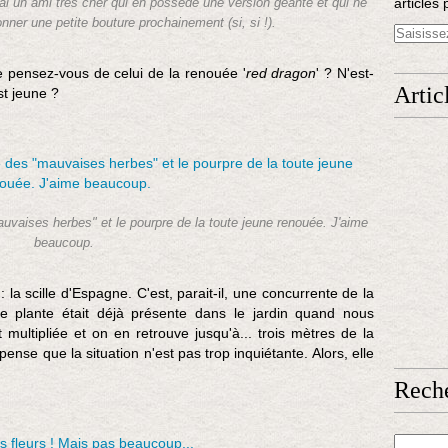
articles 
i un ami très cher qui en possède une version géante et qui ne
er une petite bouture prochainement (si, si !).
e pensez-vous de celui de la renouée '
red dragon
' ? N'est-
Artic
st jeune ?
mauvaises herbes" et le pourpre de la toute jeune renouée. J'aime
beaucoup.
la scille d'Espagne. C'est, parait-il, une concurrente de la
tte plante était déjà présente dans le jardin quand nous
multipliée et on en retrouve jusqu'à... trois mètres de la
 pense que la situation n'est pas trop inquiétante. Alors, elle
Rech