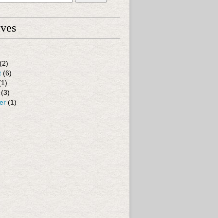
ives
(2)
t
(6)
(1)
(3)
er
(1)