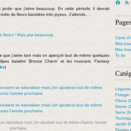
u jardin que j'aime beaucoup. En cette période, il devrait
élo de fleurs bariolées très joyeux. J'attends...
Page
Carte d'i
Mes tra
Mes tra
le que j'aime tant mais on aperçoit tout de même quelques
To do
lipes
batalinii 'Bronze Charm'
et les muscaris
'Fantasy
lbs
)
Catég
Légume
Potager
Fleurs
(
Semis
(
Serre
(8
Techniq
se naturaliser mais j'en ajouterai tout de même d'autres l'année
Jardin 
prochaine.
Plantes 