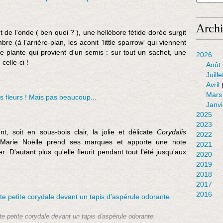
Arch
de l'onde ( ben quoi ? ), une hellébore fétide dorée surgit
re (à l'arrière-plan, les aconit 'little sparrow' qui viennent
ne plante qui provient d'un semis : sur tout un sachet, une
2026
celle-ci !
Août
Juille
Avril
Mars
Janvi
2025
2023
 soit en sous-bois clair, la jolie et délicate
Corydalis
2022
r Marie Noëlle prend ses marques et apporte une note
2021
lier. D'autant plus qu'elle fleurit pendant tout l'été jusqu'aux
2020
2019
2018
2017
2016
te petite corydale devant un tapis d'aspérule odorante.