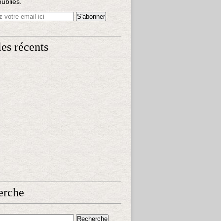
publiés.
les récents
erche