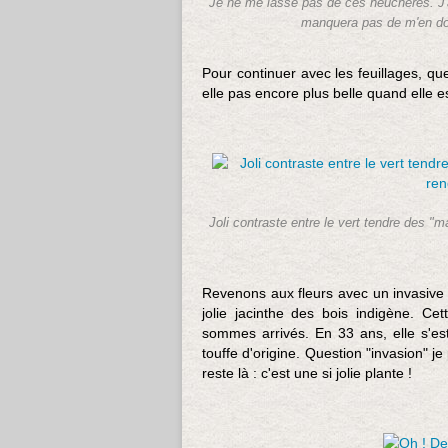
Je ne me lasse pas de ces heuchères. J'a
manquera pas de m'en donn
Pour continuer avec les feuillages, qu
elle pas encore plus belle quand elle e
Joli contraste entre le vert tendre des "
Revenons aux fleurs avec un invasive : 
jolie jacinthe des bois indigène. Ce
sommes arrivés. En 33 ans, elle s'est 
touffe d'origine. Question "invasion" je
reste là : c'est une si jolie plante !