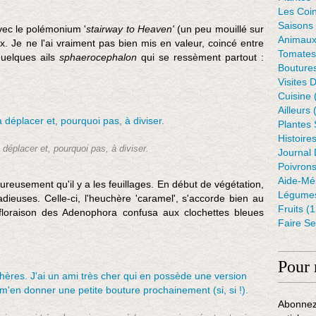
Les Coin
Saisons
vec le polémonium '
stairway to Heaven'
(un peu mouillé sur
Animaux
eux. Je ne l'ai vraiment pas bien mis en valeur, coincé entre
Tomates
quelques ails
sphaerocephalon
qui se ressèment partout :
Bouture
Visites 
Cuisine
Ailleurs
(
Plantes
Histoire
éplacer et, pourquoi pas, à diviser.
Journal 
Poivron
Aide-Mé
ureusement qu'il y a les feuillages. En début de végétation,
Légumes
dieuses. Celle-ci, l'heuchère 'caramel', s'accorde bien au
Fruits
(1
 floraison des Adenophora confusa aux clochettes bleues
Faire S
Pour 
Abonnez