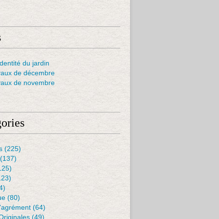
s
dentité du jardin
vaux de décembre
vaux de novembre
ories
s
(225)
(137)
125)
123)
4)
ue
(80)
D'agrément
(64)
Originales
(49)