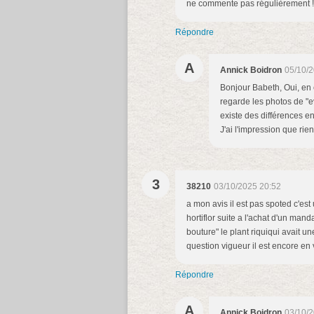
ne commente pas régulièrement !! C
Répondre
A
Annick Boidron
05/10/2
Bonjour Babeth, Oui, en e
regarde les photos de "ev
existe des différences en
J'ai l'impression que ri
3
38210
03/10/2025 20:52
a mon avis il est pas spoted c'est
hortiflor suite a l'achat d'un man
bouture" le plant riquiqui avait un
question vigueur il est encore en 
Répondre
A
Annick Boidron
03/10/2