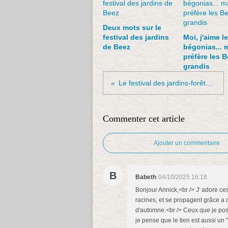
Deux mots sur le
festival des jardins
Moi, j'aime l
de Beez
bégonias... m
préfère les 
grandis
Le festival des jardins-forêts à Cobreville
Commenter cet article
Ajouter un commentaire
B
Babeth
04/10/2025 16:18
Bonjour Annick,<br /> J' adore ces
racines, et se propagent grâce a d
d'automne.<br /> Ceux que je pos
je pense que le tien est aussi un 