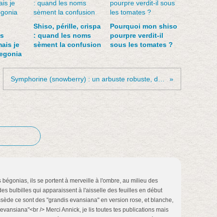
Shiso, pérille, crispa
Pourquoi mon shiso
es
: quand les noms
pourpre verdit-il
ais je
sèment la confusion
sous les tomates ?
Begonia
Symphorine (snowberry) : un arbuste robuste, décoratif et méconnu
 bégonias, ils se portent à merveille à l'ombre, au milieu des
es bulbilles qui apparaissent à l'aisselle des feuilles en début
sède ce sont des "grandis evansiana" en version rose, et blanche,
"evansiana"<br /> Merci Annick, je lis toutes tes publications mais