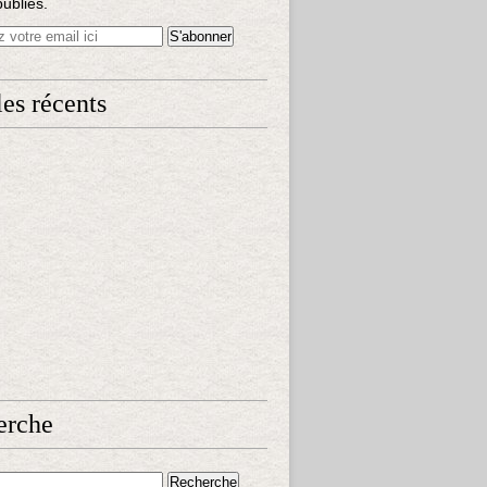
publiés.
les récents
erche