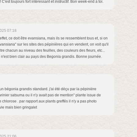
'est toujours fort intéressant et instructif. Bon week-end à toi.
025 07:18
ffet, ce doit être evansiana, mais ils se ressemblent tous et, si on
ansiana" sur les sites des pépinières qui en vendent, on voit qu'il
tre chacun au niveau des feuilles, des couleurs des fleurs, etc...
en n'est bien clair au pays des Begonia grandis. Bonne journée.
 un bégonia grandis standard. j'ai été déçu par la pépinière
darinier satsuma ou il n'y avait pas de mention" plante issue de
e chlorose . par rapport aux plants greffés il n'y a pas photo
vie mais bien gringalet
025 21:06