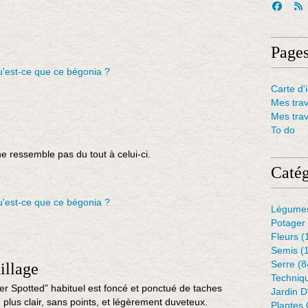
Page
Carte d'i
Mes tra
Mes tra
To do
e ressemble pas du tout à celui-ci.
Catég
Légume
Potager
Fleurs
(
Semis
(
Serre
(8
illage
Techniq
er Spotted” habituel est foncé et ponctué de taches
Jardin 
 plus clair, sans points, et légèrement duveteux.
Plantes 