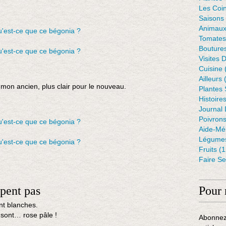
Les Coin
Saisons
Animaux
Tomates
Bouture
Visites 
Cuisine
Ailleurs
(
 mon ancien, plus clair pour le nouveau.
Plantes
Histoire
Journal 
Poivron
Aide-Mé
Légumes
Fruits
(1
Faire S
mpent pas
Pour 
t blanches.
sont… rose pâle !
Abonnez