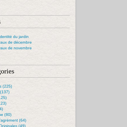
s
dentité du jardin
vaux de décembre
vaux de novembre
ories
s
(225)
(137)
125)
123)
4)
ue
(80)
D'agrément
(64)
Originales
(49)