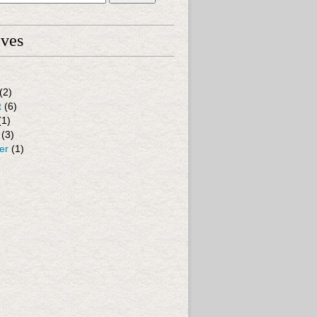
ives
(2)
t
(6)
(1)
(3)
er
(1)