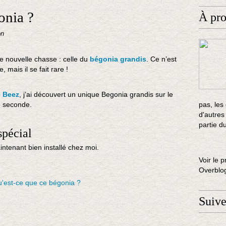
onia ?
À pr
on
e nouvelle chasse : celle du
bégonia grandis
. Ce n’est
, mais il se fait rare !
e Beez
, j’ai découvert un unique Begonia grandis sur le
ne seconde.
pas, les
d'autres
partie d
spécial
aintenant bien installé chez moi.
Voir le p
Overblo
Suiv