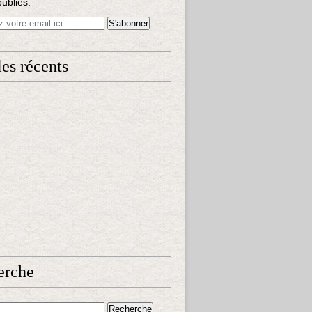
publiés.
les récents
erche