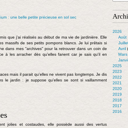
Arch
2026
is que j'ai réalisés au début de ma vie de jardinière. Elle
Août
les massifs de ses petits pompons blancs. Je lui prêtais si
Juille
rche dans mes "archives" pour la retrouver dans un coin de
Avril
e à les arracher dès qu'elles fanent car je sais qu'il en
Mars
Janvi
2025
2023
ces mais il parait qu'elles ne vivent pas longtemps. Je dis
2022
ans le jardin : je suppose qu'elles se sont si vaillamment
2021
2020
2019
2018
2017
2016
les
ent jolies et costaudes, elle possède aussi des vertus