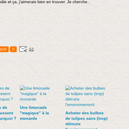
pâle et ça, j'aimerais bien en trouver. Je cherche...
post
0
s de
Une limonade
oussent
"magique" à la
Acheter des bulbes
urquoi ?
monarde
de tulipes sans (trop)
détruire