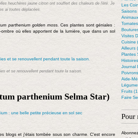
les heuchères jaune citron ont souffert des chaleurs de l'été. Je
Les Coin
les ai toutes déplacées.
Saisons
Animaux
Tomates
tum parthenium golden mos
s. Ces plantes sont géniales :
Bouture
i-ombre où elles apportent de la lumière, que dans un sol
Visites 
Cuisine
Ailleurs
(
Plantes
Histoire
Journal 
lies et se renouvellent pendant toute la saison.
Poivron
Aide-Mé
Légumes
Fruits
(1
tum parthenium Selma Star)
Faire S
Pour 
Abonnez
 des blogs et j'étais tombée sous son charme. C'est encore