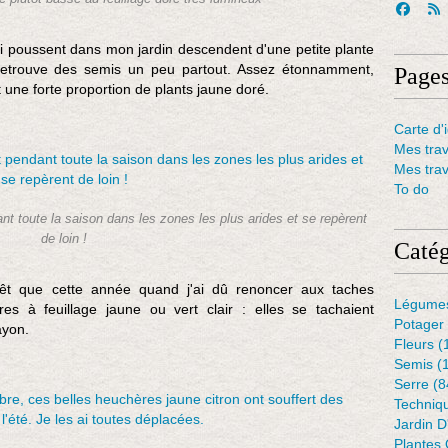
ui poussent dans mon jardin descendent d'une petite plante
 retrouve des semis un peu partout. Assez étonnamment,
Page
t une forte proportion de plants jaune doré.
Carte d'i
Mes tra
Mes tra
To do
 toute la saison dans les zones les plus arides et se repèrent
de loin !
Catég
rêt que cette année quand j'ai dû renoncer aux taches
Légume
s à feuillage jaune ou vert clair : elles se tachaient
Potager
ayon.
Fleurs
(
Semis
(
Serre
(8
Techniq
Jardin 
Plantes 