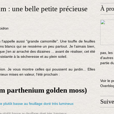
 : une belle petite précieuse
À pr
oidron
l'appelle aussi "grande camomille". Une touffe de feuilles
 blancs qui se ressème un peu partout. Je l'aimais bien,
e j'en ai arraché des dizaines ... avant de réaliser, cet été
pas, les
sistante à la sécheresse et au plein soleil.
d'autres
partie d
ion. Je vous montre celles qui poussent au jardin... Elles
ieux mises en valeur, l'été prochain :
Voir le p
Overblo
um parthenium golden moss)
Suiv
 plutôt basse au feuillage doré très lumineux