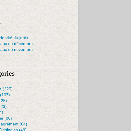
s
dentité du jardin
vaux de décembre
vaux de novembre
ories
s
(225)
(137)
125)
123)
4)
ue
(80)
D'agrément
(64)
Originales
(49)