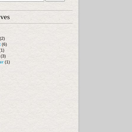
ives
(2)
t
(6)
(1)
(3)
er
(1)