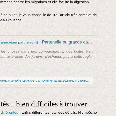
mment, contre les migraines et elle facilite la digestion.
 ce sujet, je vous conseille de lire l'article très complet de
thea Provence.
Partenelle ou grande camomille (Tanacetum parthenium)
 les choses dans des compartiments, des boites bien
nde astéracée des jardins, n'échappe pas à cette règle.
https://www.altheaprovence.com/blog/partenelle-grande-camomille-tanacetum-parthenium/
s... bien difficiles à trouver
différentes
! Enfin, différentes, par des détails. N'empêche