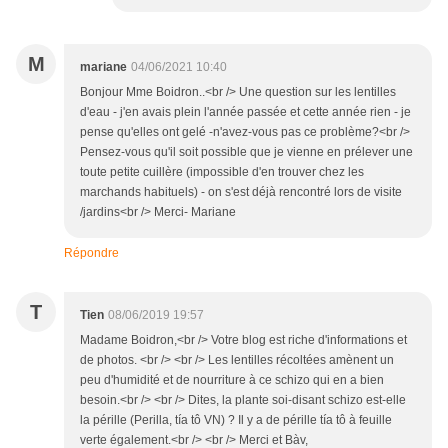
M
mariane
04/06/2021 10:40
Bonjour Mme Boidron..<br /> Une question sur les lentilles
d'eau - j'en avais plein l'année passée et cette année rien - je
pense qu'elles ont gelé -n'avez-vous pas ce problème?<br />
Pensez-vous qu'il soit possible que je vienne en prélever une
toute petite cuillère (impossible d'en trouver chez les
marchands habituels) - on s'est déjà rencontré lors de visite
/jardins<br /> Merci- Mariane
Répondre
T
Tien
08/06/2019 19:57
Madame Boidron,<br /> Votre blog est riche d'informations et
de photos. <br /> <br /> Les lentilles récoltées amènent un
peu d'humidité et de nourriture à ce schizo qui en a bien
besoin.<br /> <br /> Dites, la plante soi-disant schizo est-elle
la pérille (Perilla, tía tô VN) ? Il y a de pérille tía tô à feuille
verte également.<br /> <br /> Merci et Bàv,