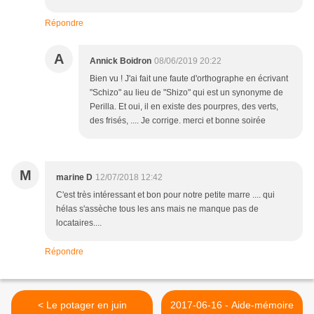
Répondre
A
Annick Boidron
08/06/2019 20:22
Bien vu ! J'ai fait une faute d'orthographe en écrivant
"Schizo" au lieu de "Shizo" qui est un synonyme de
Perilla. Et oui, il en existe des pourpres, des verts,
des frisés, .... Je corrige. merci et bonne soirée
M
marine D
12/07/2018 12:42
C'est très intéressant et bon pour notre petite marre .... qui
hélas s'assèche tous les ans mais ne manque pas de
locataires....
Répondre
< Le potager en juin
2017-06-16 - Aide-mémoire