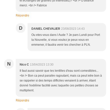
et échanges de graines (si intéressez)? <br /> D'avance
merci. <br /> Fabrice
Répondre
D
DANIEL CHEVALIER
23/08/2023 14:43
Ou etes-vous dans l Aude ? Je pars Lundi pour Port
la Nouvelle, si vous voulez je peux vous en
emmener, il faudra venir les chercher à PLN.
N
Nico C
13/04/2023 13:30
Il faut aussi savoir que les lentilles d'eau sont comestibles...
<br /> Bon ca peut paraitre ragoutant, mais ca peut ietre bon à
se rappeler si des temps difficiles venaient à arriver, étant
donné l'extrême facilité avec laquelle ces petites choses se
multiplient.
Répondre