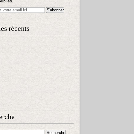
publiés.
les récents
erche