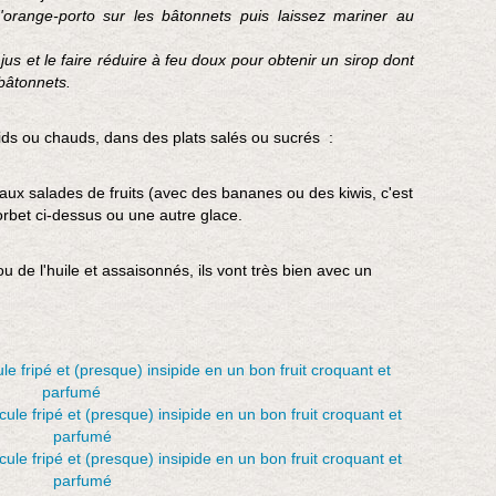
s
'orange-porto sur les bâtonnets puis laissez mariner au
a
y
us et le faire réduire à feu doux pour obtenir un sirop dont
e
bâtonnets.
:
l
oids ou chauds, dans des plats salés ou sucrés :
e
s
c
 aux salades de fruits (avec des bananes ou des kiwis, c'est
a
orbet ci-dessus ou une autre glace.
m
p
u de l'huile et assaisonnés, ils vont très bien avec un
a
g
n
o
l
s
a
i
m
e