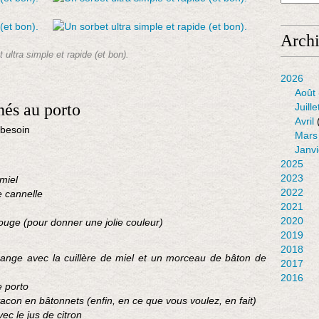
e
n
c
Arch
u
 ultra simple et rapide (et bon).
l
t
2026
i
Août
v
nés au porto
Juille
e
Avril
.
 besoin
Mars
E
Janvi
n
2025
f
2023
miel
i
2022
 cannelle
n
2021
,
2020
rouge (pour donner une jolie couleur)
q
2019
u
2018
e
orange avec la cuillère de miel et un morceau de bâton de
2017
j
2016
'
e porto
e
acon en bâtonnets (enfin, en ce que vous voulez, en fait)
s
c le jus de citron