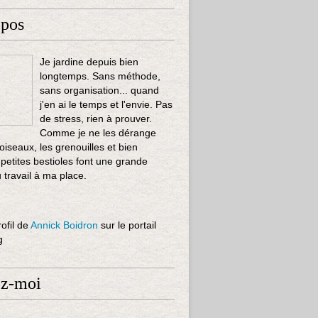
opos
Je jardine depuis bien
longtemps. Sans méthode,
sans organisation... quand
j'en ai le temps et l'envie. Pas
de stress, rien à prouver.
Comme je ne les dérange
 oiseaux, les grenouilles et bien
 petites bestioles font une grande
u travail à ma place.
rofil de
Annick Boidron
sur le portail
g
ez-moi
s et moi : ma (petite) expérience avec les poires de terre -