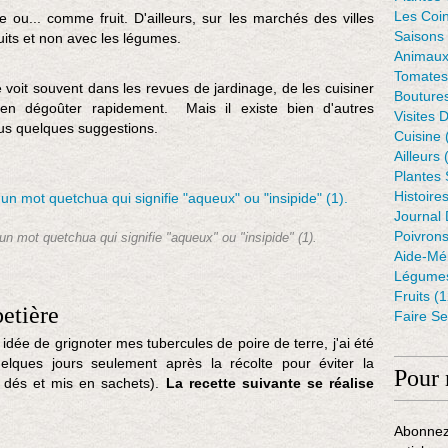
Les Coin
e
 ou... comme fruit. D'ailleurs, sur les marchés des villes
Saisons
s
uits et non avec les légumes.
Animaux
t
Tomates
u
voit souvent dans les revues de jardinage, de les cuisiner
Bouture
n
en dégoûter rapidement. Mais il existe bien d'autres
Visites 
t
ous quelques suggestions.
Cuisine
u
Ailleurs
(
b
Plantes
e
Histoire
r
Journal 
c
Poivron
u
d'un mot quetchua qui signifie "aqueux" ou "insipide" (1).
Aide-Mé
l
Légumes
e
Fruits
(1
a
etière
Faire S
n
d
ée de grignoter mes tubercules de poire de terre, j'ai été
i
elques jours seulement après la récolte pour éviter la
Pour 
n
n dés et mis en sachets).
La recette suivante se réalise
.
C
Abonnez
'