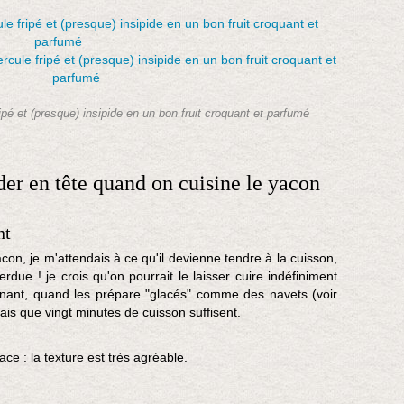
n
t
l
e
s
p
o
pé et (presque) insipide en un bon fruit croquant et parfumé
i
r
e
rder en tête quand on cuisine le yacon
s
d
e
nt
t
e
con, je m'attendais à ce qu'il devienne tendre à la cuisson,
r
e ! je crois qu'on pourrait le laisser cuire indéfiniment
r
enant, quand les prépare "glacés" comme des navets (voir
e
sais que vingt minutes de cuisson suffisent.
!
M
ace : la texture est très agréable.
a
i
s