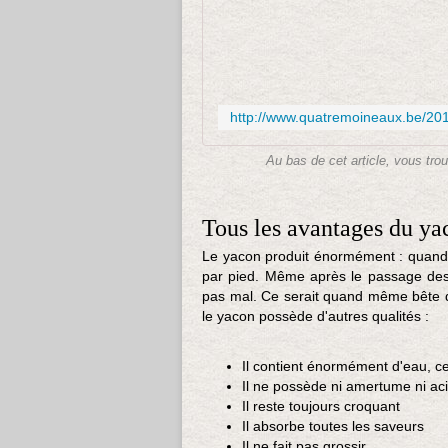
http://www.quatremoineaux.be/2017
Au bas de cet article, vous tro
Tous les avantages du ya
Le yacon produit énormément : quand t
par pied. Même après le passage des 
pas mal. Ce serait quand même bête de 
le yacon possède d'autres qualités :
Il contient énormément d'eau, ce 
Il ne possède ni amertume ni aci
Il reste toujours croquant
Il absorbe toutes les saveurs
Il ne fait pas grossir