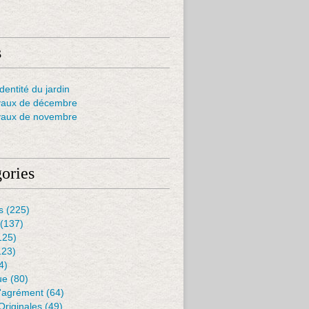
s
dentité du jardin
vaux de décembre
vaux de novembre
ories
s
(225)
(137)
125)
123)
4)
ue
(80)
D'agrément
(64)
Originales
(49)