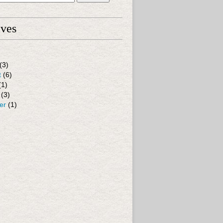
ives
(3)
t
(6)
(1)
(3)
er
(1)