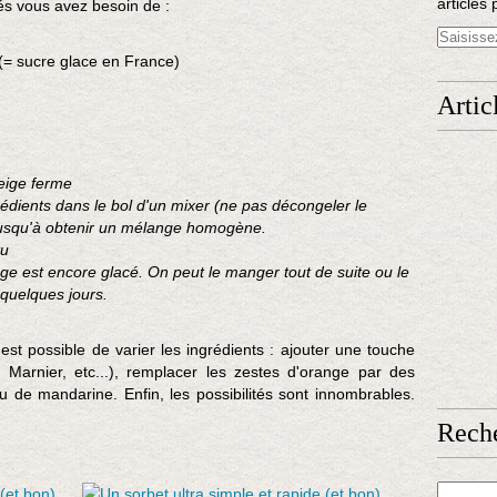
articles 
és vous avez besoin de :
e
s
t
(= sucre glace en France)
l
a
Artic
d
e
u
neige ferme
x
rédients dans le bol d'un mixer (ne pas décongeler le
i
 jusqu'à obtenir un mélange homogène.
è
tu
m
ge est encore glacé. On peut le manger tout de suite ou le
e
quelques jours.
f
o
i
 est possible de varier les ingrédients : ajouter une touche
s
 Marnier, etc...), remplacer les zestes d'orange par des
q
 de mandarine. Enfin, les possibilités sont innombrables.
u
Rech
e
j
'