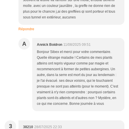
souvent la feuille va ramollir sur une moité, ensuite devenir
molle. avec un couleur jaunâtre , la greffe ne donne rien de
plus pour le chancre j,ai des greffées qi sont porteur et tous
sous tunnel en extérieur, aucunes
Répondre
A
Annick Boidron
11/08/2025 09:51
Bonjour Sibex et merci pour votre commentaire.
Quelle étrange maladie ! Certains de mes plants
atteins ont repris vigueur comme par magie et
recommencent à former de petites aubergines. Un
autre, dans la serre est mort du jour au lendemain :
je l'ai évacué. ses deux voisins, qui le touchaient
presque ne sont pas atteints (pour le moment). C'est
vraiment à n'y rien comprendre : pourquoi certains
plants sont-ils atteints et d'autres non ? Mystère, en
ce qui me concerne. Bonne journée à vous
3
38210
28/07/2025 22:33