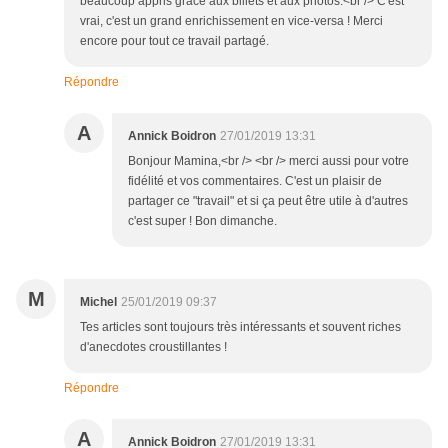
beaucoup appris grâce aux billets et aux photos.<br /> C'est
vrai, c'est un grand enrichissement en vice-versa ! Merci
encore pour tout ce travail partagé.
Répondre
A
Annick Boidron
27/01/2019 13:31
Bonjour Mamina,<br /> <br /> merci aussi pour votre
fidélité et vos commentaires. C'est un plaisir de
partager ce "travail" et si ça peut être utile à d'autres
c'est super ! Bon dimanche.
M
Michel
25/01/2019 09:37
Tes articles sont toujours très intéressants et souvent riches
d'anecdotes croustillantes !
Répondre
A
Annick Boidron
27/01/2019 13:31