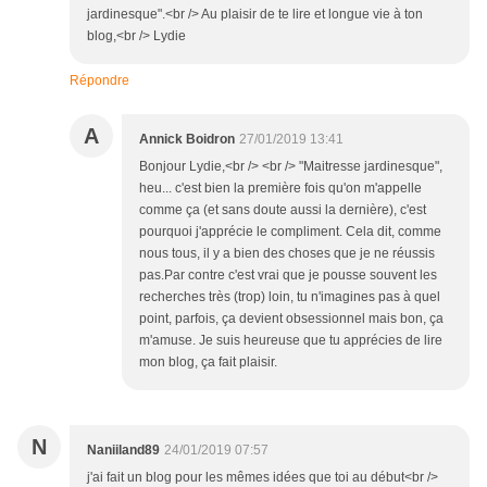
jardinesque".<br /> Au plaisir de te lire et longue vie à ton
blog,<br /> Lydie
Répondre
A
Annick Boidron
27/01/2019 13:41
Bonjour Lydie,<br /> <br /> "Maitresse jardinesque",
heu... c'est bien la première fois qu'on m'appelle
comme ça (et sans doute aussi la dernière), c'est
pourquoi j'apprécie le compliment. Cela dit, comme
nous tous, il y a bien des choses que je ne réussis
pas.Par contre c'est vrai que je pousse souvent les
recherches très (trop) loin, tu n'imagines pas à quel
point, parfois, ça devient obsessionnel mais bon, ça
m'amuse. Je suis heureuse que tu apprécies de lire
mon blog, ça fait plaisir.
N
Naniiland89
24/01/2019 07:57
j'ai fait un blog pour les mêmes idées que toi au début<br />