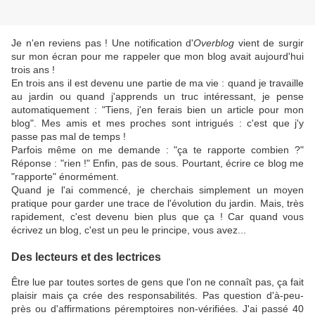
Je n'en reviens pas ! Une notification d'
Overblog
vient de surgir
sur mon écran pour me rappeler que mon blog avait aujourd'hui
trois ans !
En trois ans il est devenu une partie de ma vie : quand je travaille
au jardin ou quand j'apprends un truc intéressant, je pense
automatiquement : "Tiens, j'en ferais bien un article pour mon
blog". Mes amis et mes proches sont intrigués : c'est que j'y
passe pas mal de temps !
Parfois même on me demande : "ça te rapporte combien ?"
Réponse : "rien !" Enfin, pas de sous. Pourtant, écrire ce blog me
"rapporte" énormément.
Quand je l'ai commencé, je cherchais simplement un moyen
pratique pour garder une trace de l'évolution du jardin. Mais, très
rapidement, c'est devenu bien plus que ça ! Car quand vous
écrivez un blog, c'est un peu le principe, vous avez...
Des lecteurs et des lectrices
Être lue par toutes sortes de gens que l'on ne connaît pas, ça fait
plaisir mais ça crée des responsabilités. Pas question d'à-peu-
près ou d'affirmations péremptoires non-vérifiées. J'ai passé 40