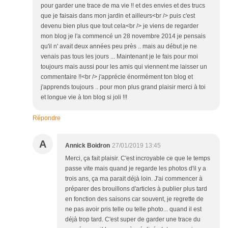
pour garder une trace de ma vie !! et des envies et des trucs
que je faisais dans mon jardin et ailleurs<br /> puis c'est
devenu bien plus que tout cela<br /> je viens de regarder
mon blog je l'a commencé un 28 novembre 2014 je pensais
qu'il n' avait deux années peu près .. mais au début je ne
venais pas tous les jours ... Maintenant je le fais pour moi
toujours mais aussi pour les amis qui viennent me laisser un
commentaire !!<br /> j'apprécie énormément ton blog et
j'apprends toujours .. pour mon plus grand plaisir merci à toi
et longue vie à ton blog si joli !!!
Répondre
A
Annick Boidron
27/01/2019 13:45
Merci, ça fait plaisir. C'est incroyable ce que le temps
passe vite mais quand je regarde les photos d'il y a
trois ans, ça ma parait déjà loin. J'ai commencer à
préparer des brouillons d'articles à publier plus tard
en fonction des saisons car souvent, je regrette de
ne pas avoir pris telle ou telle photo... quand il est
déjà trop tard. C'est super de garder une trace du