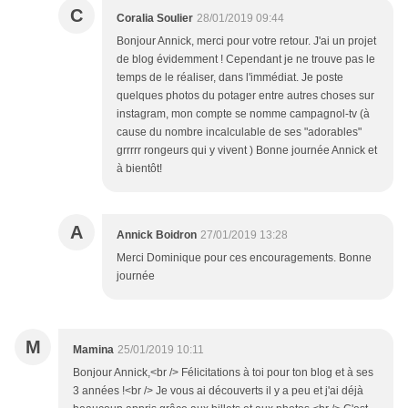
C
Coralia Soulier
28/01/2019 09:44
Bonjour Annick, merci pour votre retour. J'ai un projet
de blog évidemment ! Cependant je ne trouve pas le
temps de le réaliser, dans l'immédiat. Je poste
quelques photos du potager entre autres choses sur
instagram, mon compte se nomme campagnol-tv (à
cause du nombre incalculable de ses "adorables"
grrrrr rongeurs qui y vivent ) Bonne journée Annick et
à bientôt!
A
Annick Boidron
27/01/2019 13:28
Merci Dominique pour ces encouragements. Bonne
journée
M
Mamina
25/01/2019 10:11
Bonjour Annick,<br /> Félicitations à toi pour ton blog et à ses
3 années !<br /> Je vous ai découverts il y a peu et j'ai déjà