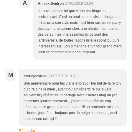
A
Annick Boidron
27/01/2019 13:34
e trouve comme toi que visiter les blogs est
enrichissant. C'est un peut comme visiter des jardins
: chacun a son style mais il est bien rare de ne pas y
découvrir une bonne idée, une plante inconnue, et
des personnes intéressantes (si ce sont des
jardinier(e)s, de toutes façons ils/elles sont toujours
intéressant(e)s. Bon dimanche et un tout grand merci
pour ce commentaire encourageant.
M
mariejoclaude
24/01/2019 10:31
Bon anniversaire pour tes 3 ans et bravo ! ton but de faire ton
blog rejoins le mien , avant tout un répertoire ou je vais
souvent m'y référer et un partage avec d'autres blog ou j'en
apprends quotidiennement ,,, j'aime bien la tête du coq
découvrant ce grand manteau blanc !!! au prochain épisode ,
,,, bonne journée ,,, toujours pas de neige chez nous , c'est
une denrée rare içi !!!
Répondre