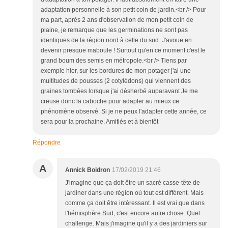
adaptation personnelle à son petit coin de jardin.<br /> Pour
ma part, après 2 ans d'observation de mon petit coin de
plaine, je remarque que les germinations ne sont pas
identiques de la région nord à celle du sud. J'avoue en
devenir presque maboule ! Surtout qu'en ce moment c'est le
grand boum des semis en métropole.<br /> Tiens par
exemple hier, sur les bordures de mon potager j'ai une
multitudes de pousses (2 cotylédons) qui viennent des
graines tombées lorsque j'ai désherbé auparavant Je me
creuse donc la caboche pour adapter au mieux ce
phénomène observé. Si je ne peux l'adapter cette année, ce
sera pour la prochaine. Amitiés et à bientôt
Répondre
A
Annick Boidron
17/02/2019 21:46
J'imagine que ça doit être un sacré casse-tête de
jardiner dans une région où tout est différent. Mais
comme ça doit être intéressant. Il est vrai que dans
l'hémisphère Sud, c'est encore autre chose. Quel
challenge. Mais j'imagine qu'il y a des jardiniers sur