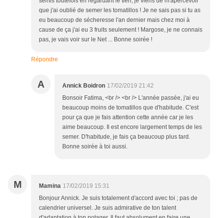
semis toutefois en regardant le tien, je viens de m'apercevoir
que j'ai oublié de semer les tomatillos ! Je ne sais pas si tu as
eu beaucoup de sécheresse l'an dernier mais chez moi à
cause de ça j'ai eu 3 fruits seulement ! Margose, je ne connais
pas, je vais voir sur le Net ... Bonne soirée !
Répondre
A
Annick Boidron
17/02/2019 21:42
Bonsoir Fatima, <br /> <br /> L'année passée, j'ai eu
beaucoup moins de tomatillos que d'habitude. C'est
pour ça que je fais attention cette année car je les
aime beaucoup. Il est encore largement temps de les
semer. D'habitude, je fais ça beaucoup plus tard.
Bonne soirée à toi aussi.
M
Mamina
17/02/2019 15:31
Bonjour Annick. Je suis totalement d'accord avec toi ; pas de
calendrier universel. Je suis admirative de ton talent
d'adaptation à ton potager. Il faut absolument en faire une