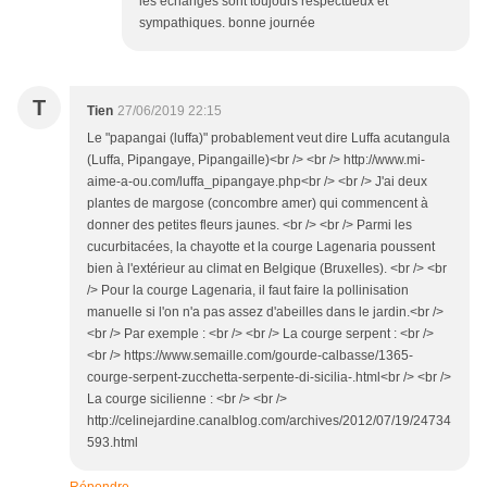
les échanges sont toujours respectueux et
sympathiques. bonne journée
T
Tien
27/06/2019 22:15
Le "papangai (luffa)" probablement veut dire Luffa acutangula
(Luffa, Pipangaye, Pipangaille)<br /> <br /> http://www.mi-
aime-a-ou.com/luffa_pipangaye.php<br /> <br /> J'ai deux
plantes de margose (concombre amer) qui commencent à
donner des petites fleurs jaunes. <br /> <br /> Parmi les
cucurbitacées, la chayotte et la courge Lagenaria poussent
bien à l'extérieur au climat en Belgique (Bruxelles). <br /> <br
/> Pour la courge Lagenaria, il faut faire la pollinisation
manuelle si l'on n'a pas assez d'abeilles dans le jardin.<br />
<br /> Par exemple : <br /> <br /> La courge serpent : <br />
<br /> https://www.semaille.com/gourde-calbasse/1365-
courge-serpent-zucchetta-serpente-di-sicilia-.html<br /> <br />
La courge sicilienne : <br /> <br />
http://celinejardine.canalblog.com/archives/2012/07/19/24734
593.html
Répondre