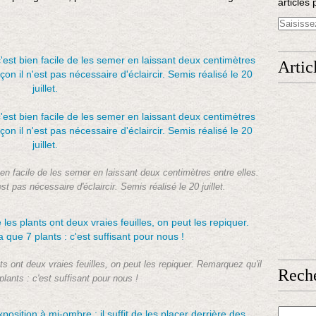
articles 
e
s
f
l
Artic
e
u
r
s
o
u
d
e
en facile de les semer en laissant deux centimètres entre elles.
j
st pas nécessaire d'éclaircir. Semis réalisé le 20 juillet.
e
u
n
e
s
f
ts ont deux vraies feuilles, on peut les repiquer. Remarquez qu'il
Rech
e
plants : c'est suffisant pour nous !
u
i