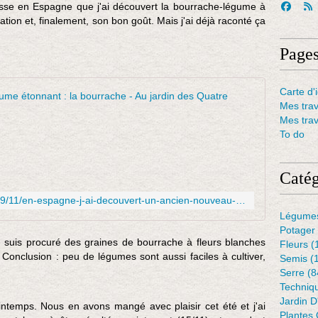
sse en Espagne que j'ai découvert la bourrache-légume à
ation et, finalement, son bon goût. Mais j'ai déjà raconté ça
Page
Carte d'i
En Espagn
Mes tra
Mes tra
A
To do
t
t
e
Catég
n
t
http://www.quatremoineaux.be/2019/11/en-espagne-j-ai-decouvert-un-ancien-nouveau-legume-la-bourrache.html
i
Légume
o
Potager
n
me suis procuré des graines de bourrache à fleurs blanches
Fleurs
(
,
. Conclusion : peu de légumes sont aussi faciles à cultiver,
Semis
(
j
Serre
(8
e
Techniq
n
Jardin 
e
intemps. Nous en avons mangé avec plaisir cet été et j'ai
Plantes 