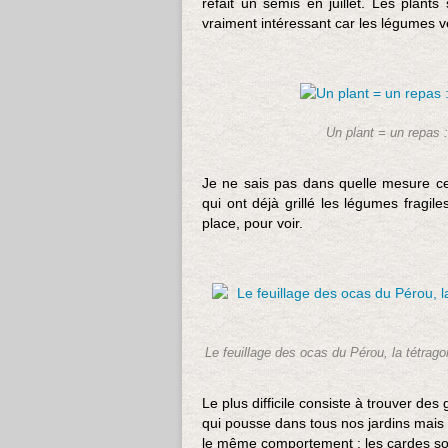
refait un semis en juillet. Les plants
vraiment intéressant car les légumes v
Un plant = un repas :
Je ne sais pas dans quelle mesure ces
qui ont déjà grillé les légumes fragil
place, pour voir.
Le feuillage des ocas du Pérou, la tétragon
Le plus difficile consiste à trouver de
qui pousse dans tous nos jardins mais 
le même comportement : les cardes sont