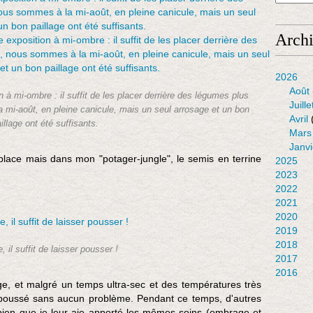
l
l
e
Arch
s
a
j
2026
o
Août
 à mi-ombre : il suffit de les placer derrière des légumes plus
u
Juille
 mi-août, en pleine canicule, mais un seul arrosage et un bon
t
Avril
illage ont été suffisants.
é
Mars
e
Janvi
s
lace mais dans mon "potager-jungle", le semis en terrine
2025
à
2023
u
2022
n
2021
e
2020
s
2019
a
2018
, il suffit de laisser pousser !
l
2017
a
2016
d
ge, et malgré un temps ultra-sec et des températures très
e
 poussé sans aucun problème. Pendant ce temps, d'autres
m
bien que je leur aie apporté les mêmes soins (ombrage et