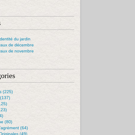
s
dentité du jardin
e, j'ai découvert un légume étonnant : la bourrache - Au ja
vaux de décembre
vaux de novembre
ories
s
(225)
(137)
125)
123)
4)
ue
(80)
D'agrément
(64)
Originales
(49)