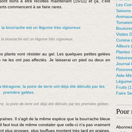
v
 sont bons à être récoltés maintenant (15/11) et ça, c'est
Les Coin
o
erts commencent à se faire rares.
Saisons
u
Animaux
s
Tomates
p
Bouture
a
Visites 
r
 la bourrache est un légume très vigoureux.
Cuisine
l
Ailleurs
(
e
Plantes
p
 plants vont résister au gel. Les quelques petites gelées
Histoire
a
es ne les ont pas affectés. Je laisserai un pied ou deux en
Journal 
s
Poivron
i
Aide-Mé
c
Légumes
i
Fruits
(1
d
Faire S
e
q
e, la poire de terre ont déjà été détruits par les première gelées.
u
Pour 
e
l
s graines. Il s'agit de la même espèce que la bourrache bleue
q
il faut tout de même constater que celle-ci n'a pas vraiment
Abonnez
u
 plus grosses, plus touffues montent très tard en graines.