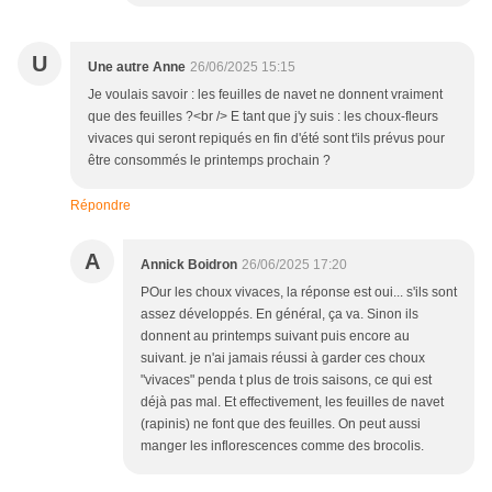
U
Une autre Anne
26/06/2025 15:15
Je voulais savoir : les feuilles de navet ne donnent vraiment
que des feuilles ?<br /> E tant que j'y suis : les choux-fleurs
vivaces qui seront repiqués en fin d'été sont t'ils prévus pour
être consommés le printemps prochain ?
Répondre
A
Annick Boidron
26/06/2025 17:20
POur les choux vivaces, la réponse est oui... s'ils sont
assez développés. En général, ça va. Sinon ils
donnent au printemps suivant puis encore au
suivant. je n'ai jamais réussi à garder ces choux
"vivaces" penda t plus de trois saisons, ce qui est
déjà pas mal. Et effectivement, les feuilles de navet
(rapinis) ne font que des feuilles. On peut aussi
manger les inflorescences comme des brocolis.