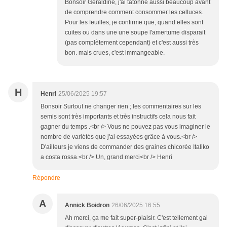
Bonsoir Géraldine, j'ai tâtonné aussi beaucoup avant
de comprendre comment consommer les celtuces.
Pour les feuilles, je confirme que, quand elles sont
cuites ou dans une une soupe l'amertume disparait
(pas complètement cependant) et c'est aussi très
bon. mais crues, c'est immangeable.
H
Henri
25/06/2025 19:57
Bonsoir Surtout ne changer rien ; les commentaires sur les
semis sont très importants et très instructifs cela nous fait
gagner du temps .<br /> Vous ne pouvez pas vous imaginer le
nombre de variétés que j'ai essayées grâce à vous.<br />
D'ailleurs je viens de commander des graines chicorée Italiko
a costa rossa.<br /> Un, grand merci<br /> Henri
Répondre
A
Annick Boidron
26/06/2025 16:55
Ah merci, ça me fait super-plaisir. C'est tellement gai