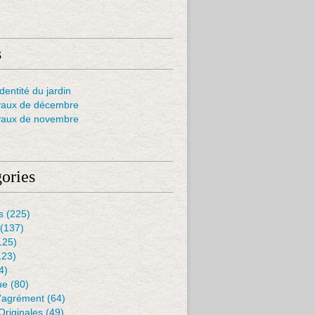
s
dentité du jardin
vaux de décembre
vaux de novembre
ories
s
(225)
(137)
125)
123)
4)
ue
(80)
D'agrément
(64)
Originales
(49)