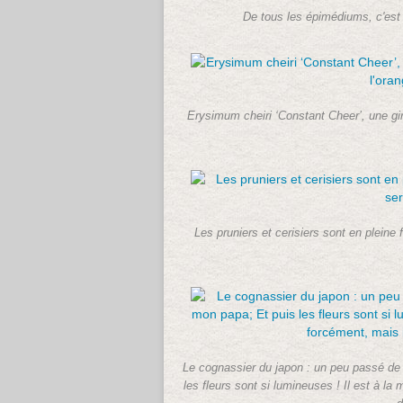
De tous les épimédiums, c'est e
Erysimum cheiri ‘Constant Cheer’, une giro
Les pruniers et cerisiers sont en pleine fl
Le cognassier du japon : un peu passé de m
les fleurs sont si lumineuses ! Il est à la 