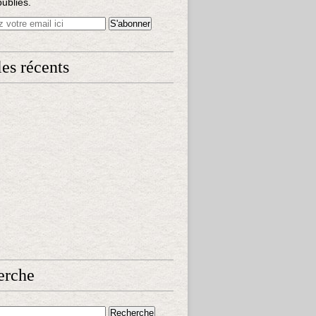
publiés.
les récents
erche