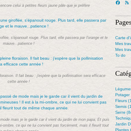
ncore celui à petites fleurs jaune pâle que je préfère
Page
Carte d'i
flée, s'épanouit rouge. Plus tard, elle passera par l'orange et le
Mes tra
mauve...patience !
Mes tra
To do
Catég
oraison. Il fait beau : j'espère que la pollinisation sera efficace
cette année !
Légume
Potager
Fleurs
(
Semis
(
Serre
(8
Techniq
ode mais je le garde car il vient du jardin de mon papa; Et puis
Jardin 
mi-ombre, ce qui ne lui convient pas forcément, mais il fleurit tout
Plantes 