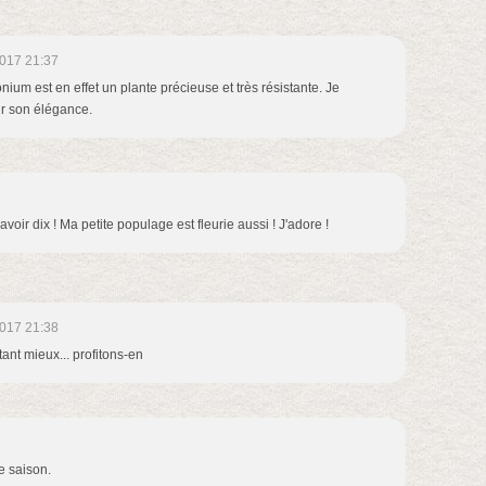
017 21:37
nium est en effet un plante précieuse et très résistante. Je
r son élégance.
avoir dix ! Ma petite populage est fleurie aussi ! J'adore !
017 21:38
, tant mieux... profitons-en
e saison.