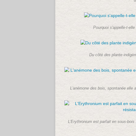
d
Pourquoi s'appelle-t-elle 
Du côté des plante indigènes
L'anémone des bois, spontanée elle aus
L'Erythronium est parfait en sous-bois 