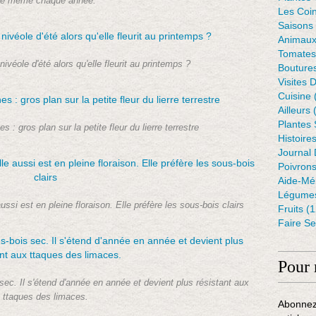
e même chaque année.
Les Coin
Saisons
Animaux
Tomates
nivéole d'été alors qu'elle fleurit au printemps ?
Bouture
Visites 
Cuisine
Ailleurs
(
Plantes
 : gros plan sur la petite fleur du lierre terrestre
Histoire
Journal 
Poivron
Aide-Mé
Légumes
si est en pleine floraison. Elle préfère les sous-bois clairs
Fruits
(1
Faire S
Pour 
sec. Il s'étend d'année en année et devient plus résistant aux
ttaques des limaces.
Abonnez