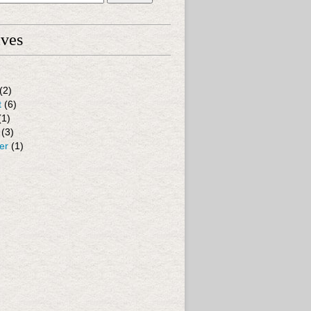
ives
(2)
t
(6)
(1)
(3)
er
(1)