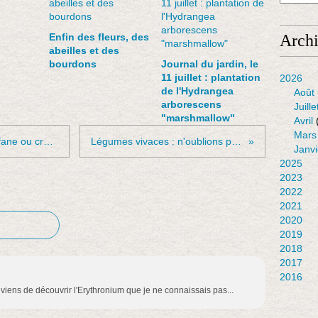
Enfin des fleurs, des
Arch
abeilles et des
bourdons
Journal du jardin, le
11 juillet : plantation
2026
de l'Hydrangea
Août
arborescens
Juille
"marshmallow"
Avril
Mars
Semis du spilanthes ou brède mafane ou cresson de para
Légumes vivaces : n'oublions plus l'oseille
Janvi
2025
2023
2022
2021
2020
2019
2018
2017
2016
 viens de découvrir l'Erythronium que je ne connaissais pas...