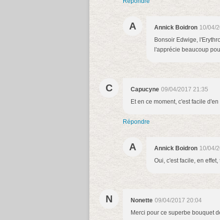
Répondre
A
Annick Boidron
10/04/2
Bonsoir Edwige, l'Erythro
l'apprécie beaucoup pou
C
Capucyne
09/04/2017 21:35
Et en ce moment, c'est facile d'en 
Répondre
A
Annick Boidron
10/04/2
Oui, c'est facile, en effet
N
Nonette
09/04/2017 20:04
Merci pour ce superbe bouquet d