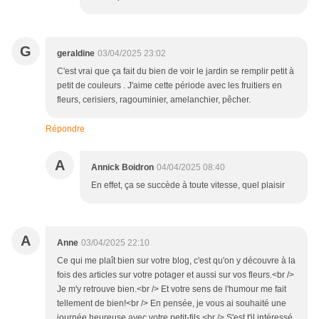
G
geraldine
03/04/2025 23:02
C'est vrai que ça fait du bien de voir le jardin se remplir petit à
petit de couleurs . J'aime cette période avec les fruitiers en
fleurs, cerisiers, ragouminier, amelanchier, pêcher.
Répondre
A
Annick Boidron
04/04/2025 08:40
En effet, ça se succède à toute vitesse, quel plaisir
A
Anne
03/04/2025 22:10
Ce qui me plaît bien sur votre blog, c'est qu'on y découvre à la
fois des articles sur votre potager et aussi sur vos fleurs.<br />
Je m'y retrouve bien.<br /> Et votre sens de l'humour me fait
tellement de bien!<br /> En pensée, je vous ai souhaité une
journée heureuse avec votre petit-fils.<br /> S'est t'il intéressé