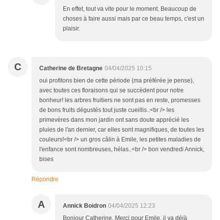
En effet, tout va vite pour le moment. Beaucoup de
choses à faire aussi mais par ce beau temps, c'est un
plaisir.
C
Catherine de Bretagne
04/04/2025 10:15
oui profitons bien de cette période (ma préférée je pense),
avec toutes ces floraisons qui se succèdent pour notre
bonheur! les arbres fruitiers ne sont pas en reste, promesses
de bons fruits dégustés tout juste cueillis..<br /> les
primevères dans mon jardin ont sans doute apprécié les
pluies de l'an dernier, car elles sont magnifiques, de toutes les
couleurs!<br /> un gros câlin à Emile, les petites maladies de
l'enfance sont nombreuses, hélas..<br /> bon vendredi Annick,
bises
Répondre
A
Annick Boidron
04/04/2025 12:23
Bonjour Catherine, Merci pour Emile, il va déjà