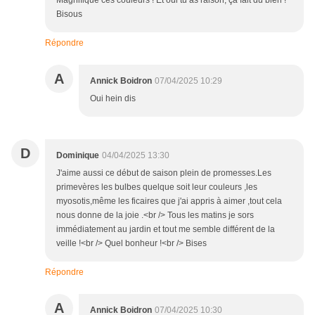
Magnifique ces couleurs ! Et oui tu as raison, ça fait du bien !
Bisous
Répondre
A
Annick Boidron
07/04/2025 10:29
Oui hein dis
D
Dominique
04/04/2025 13:30
J'aime aussi ce début de saison plein de promesses.Les
primevères les bulbes quelque soit leur couleurs ,les
myosotis,même les ficaires que j'ai appris à aimer ,tout cela
nous donne de la joie .<br /> Tous les matins je sors
immédiatement au jardin et tout me semble différent de la
veille !<br /> Quel bonheur !<br /> Bises
Répondre
A
Annick Boidron
07/04/2025 10:30