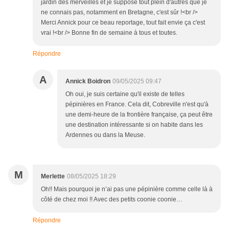
jardin des merveilles et je suppose tout plein d'autres que je
ne connais pas, notamment en Bretagne, c'est sûr !<br />
Merci Annick pour ce beau reportage, tout fait envie ça c'est
vrai !<br /> Bonne fin de semaine à tous et toutes.
Répondre
A
Annick Boidron
09/05/2025 09:47
Oh oui, je suis certaine qu'il existe de telles
pépinières en France. Cela dit, Cobreville n'est qu'à
une demi-heure de la frontière française, ça peut être
une destination intéressante si on habite dans les
Ardennes ou dans la Meuse.
M
Merlette
08/05/2025 18:29
Oh!! Mais pourquoi je n’ai pas une pépinière comme celle là à
côté de chez moi !! Avec des petits coonie coonie…
Répondre