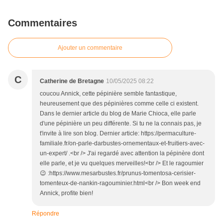
Commentaires
Ajouter un commentaire
C
Catherine de Bretagne
10/05/2025 08:22
coucou Annick, cette pépinière semble fantastique,
heureusement que des pépinières comme celle ci existent.
Dans le dernier article du blog de Marie Chioca, elle parle
d'une pépinière un peu différente. Si tu ne la connais pas, je
t'invite à lire son blog. Dernier article: https://permaculture-
familiale.fr/on-parle-darbustes-ornementaux-et-fruitiers-avec-
un-expert/ .<br /> J'ai regardé avec attention la pépinère dont
elle parle, et je vu quelques merveilles!<br /> Et le ragoumier
😉 :https://www.mesarbustes.fr/prunus-tomentosa-cerisier-
tomenteux-de-nankin-ragouminier.html<br /> Bon week end
Annick, profite bien!
Répondre