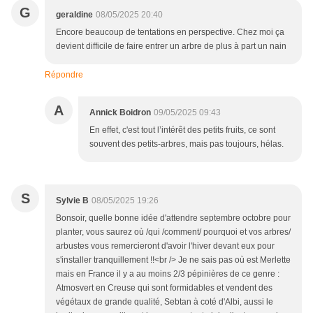
G
geraldine
08/05/2025 20:40
Encore beaucoup de tentations en perspective. Chez moi ça
devient difficile de faire entrer un arbre de plus à part un nain
Répondre
A
Annick Boidron
09/05/2025 09:43
En effet, c'est tout l’intérêt des petits fruits, ce sont
souvent des petits-arbres, mais pas toujours, hélas.
S
Sylvie B
08/05/2025 19:26
Bonsoir, quelle bonne idée d'attendre septembre octobre pour
planter, vous saurez où /qui /comment/ pourquoi et vos arbres/
arbustes vous remercieront d'avoir l'hiver devant eux pour
s'installer tranquillement !!<br /> Je ne sais pas où est Merlette
mais en France il y a au moins 2/3 pépinières de ce genre :
Atmosvert en Creuse qui sont formidables et vendent des
végétaux de grande qualité, Sebtan à coté d'Albi, aussi le