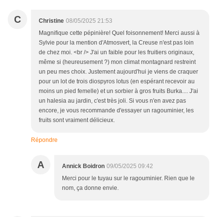
C
Christine
08/05/2025 21:53
Magnifique cette pépinière! Quel foisonnement! Merci aussi à
Sylvie pour la mention d'Atmosvert, la Creuse n'est pas loin
de chez moi. <br /> J'ai un faible pour les fruitiers originaux,
même si (heureusement ?) mon climat montagnard restreint
un peu mes choix. Justement aujourd'hui je viens de craquer
pour un lot de trois diospyros lotus (en espérant recevoir au
moins un pied femelle) et un sorbier à gros fruits Burka.... J'ai
un halesia au jardin, c'est très joli. Si vous n'en avez pas
encore, je vous recommande d'essayer un ragouminier, les
fruits sont vraiment délicieux.
Répondre
A
Annick Boidron
09/05/2025 09:42
Merci pour le tuyau sur le ragouminier. Rien que le
nom, ça donne envie.