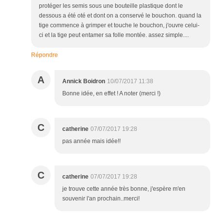
protéger les semis sous une bouteille plastique dont le
dessous a été oté et dont on a conservé le bouchon. quand la
tige commence à grimper et touche le bouchon, j'ouvre celui-
ci et la tige peut entamer sa folle montée. assez simple....
Répondre
A
Annick Boidron
10/07/2017 11:38
Bonne idée, en effet ! A noter (merci !)
C
catherine
07/07/2017 19:28
pas année mais idée!!
C
catherine
07/07/2017 19:28
je trouve cette année très bonne, j'espère m'en
souvenir l'an prochain..merci!