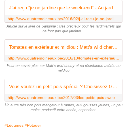
J'ai reçu "je ne jardine que le week-end" - Au jardin des Quatre Moineaux
http://www.quatremoineaux.be/2016/02/j-ai-recu-je-ne-jardine-que-le-week-end.html
Article sur le livre de Sandrine : très précieux pour les jardinier(e)s qui
ne font pas que jardiner...
Tomates en extérieur et mildiou : Matt's wild cherry vs Petit moineau - Au jardin des Quatre Moineaux
http://www.quatremoineaux.be/2016/10/tomates-en-exterieur-et-mildiou-matt-s-wild-cherry-vs-petit-moineau.html
Pour en savoir plus sur Matt's wild cherry et sa résistantce avérée au
mildiou
Vous voulez un petit pois spécial ? Choisissez Golden Sweet - Au jardin des Quatre Moineaux
http://www.quatremoineaux.be/2017/03/les-petits-pois-sweet-golden-mangetout-et-mendel.html
Un autre très bon pois mangetout à rames, aux gousses jaunes, un peu
moins productif cette année, cependant.
#Légumes
#Potager