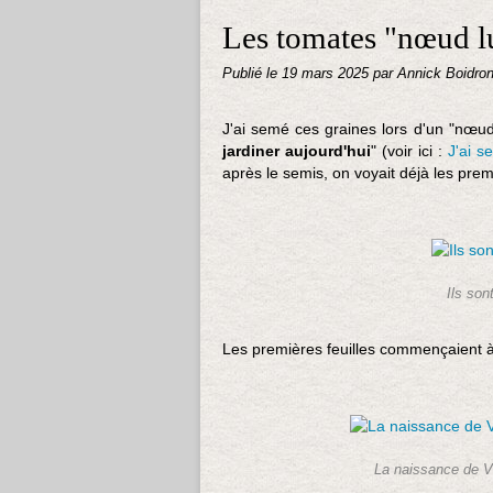
Les tomates "nœud l
Publié le
19 mars 2025
par Annick Boidro
J'ai semé ces graines lors d'un "nœud 
jardiner aujourd'hui
" (voir ici :
J'ai 
après le semis, on voyait déjà les pre
Ils son
Les premières feuilles commençaient à 
La naissance de Ve