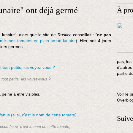
unaire" ont déjà germé
À pr
n
lunaire", alors que le site de
Rustica
conseillait : "
ne pas
semé mes tomates en plein nœud lunaire
). Hier, soit 4 jours
miers germes.
pas, les
d'autres
partie d
t tout petits, les voyez-vous ?
peine à être visibles.
Voir le p
Overblo
Suiv
nus (si si, c'est le nom de cette tomate)