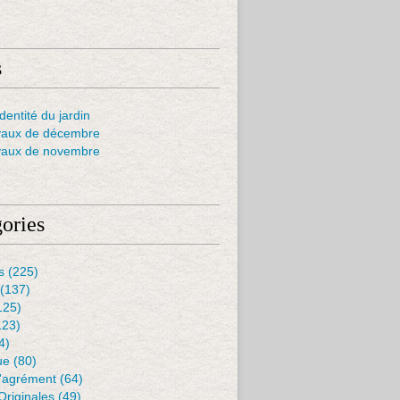
s
dentité du jardin
vaux de décembre
vaux de novembre
ories
s
(225)
(137)
125)
123)
4)
ue
(80)
D'agrément
(64)
Originales
(49)