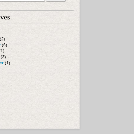
ives
(2)
t
(6)
(1)
(3)
er
(1)