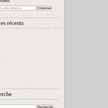
publiés.
les récents
erche