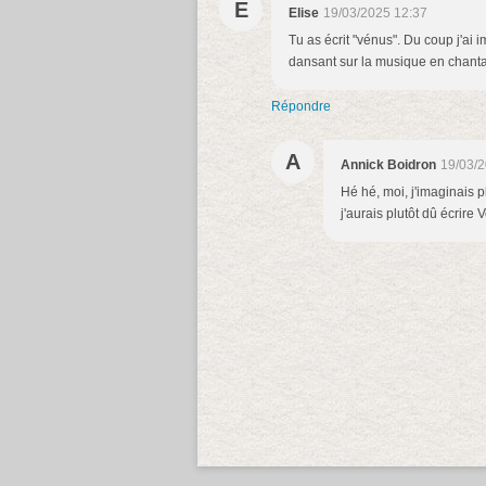
E
Elise
19/03/2025 12:37
Tu as écrit "vénus". Du coup j'ai i
dansant sur la musique en chantan
Répondre
A
Annick Boidron
19/03/2
Hé hé, moi, j'imaginais 
j'aurais plutôt dû écrire V