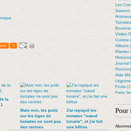
Les Coin
Saisons
Animaux
hnique
Tomates
Bouture
Visites 
Cuisine
Ailleurs
(
post
0
Plantes
Histoire
Journal 
Poivron
Aide-Mé
Légumes
Fruits
(1
Faire S
de la
 1
Pour 
Mais non, les poils
J'ai repiqué les
sur les tiges de
tomates "nœud
tomates ne sont pas
lunaire", et j'ai fait
Abonnez
des racines
une bêtise