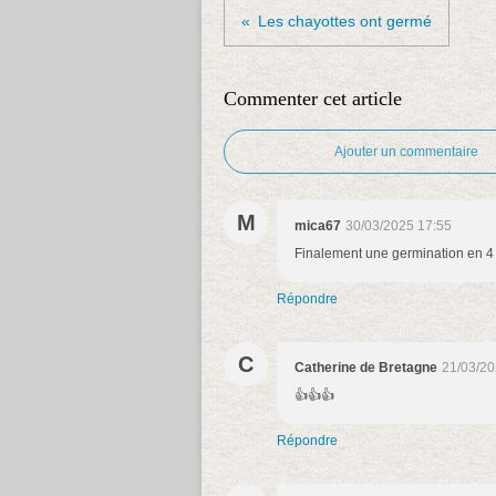
Les chayottes ont germé
Commenter cet article
Ajouter un commentaire
M
mica67
30/03/2025 17:55
Finalement une germination en 4 j
Répondre
C
Catherine de Bretagne
21/03/20
👍👍👍
Répondre