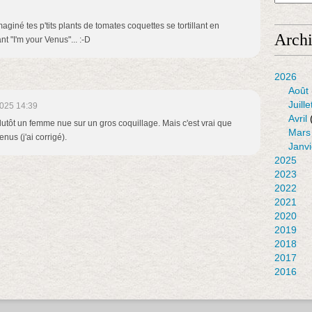
maginé tes p'tits plants de tomates coquettes se tortillant en
Arch
t "I'm your Venus"... :-D
2026
Août
Juille
025 14:39
Avril
plutôt un femme nue sur un gros coquillage. Mais c'est vrai que
Mars
enus (j'ai corrigé).
Janvi
2025
2023
2022
2021
2020
2019
2018
2017
2016