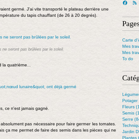
ient germé. J'ai vite transporté le plateau derrière une
 température du tapis chauffant (de 26 à 20 degrés).
Page
Carte d'i
Mes tra
 ne seront pas brûlées par le soleil.
Mes tra
To do
d la quatrième...
Catég
Légume
Potager
Fleurs
(
is, ce n'est jamais gagné.
Semis
(
Serre
(8
t absolument pas nécessaire pour faire germer les tomates.
Techniq
 mais ça me permet de faire des semis dans les pièces qui ne
Jardin 
Plantes 